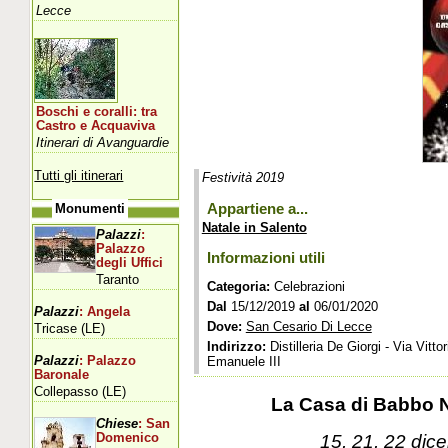
Lecce
Boschi e coralli: tra
Castro e Acquaviva
Itinerari di Avanguardie
Tutti gli itinerari
Festività 2019
Appartiene a...
Monumenti
Natale in Salento
Palazzi
:
Palazzo
Informazioni utili
degli Uffici
Taranto
Categoria:
Celebrazioni
Dal
15/12/2019
al
06/01/2020
Palazzi
: Angela
Dove:
San Cesario Di Lecce
Tricase (LE)
Indirizzo:
Distilleria De Giorgi - Via Vittor
Palazzi
: Palazzo
Emanuele III
Baronale
Collepasso (LE)
La Casa di Babbo Na
Chiese
: San
15, 21, 22 dic
Domenico