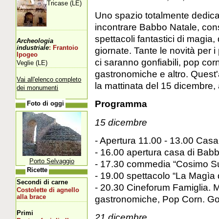
Tricase (LE)
Uno spazio totalmente dedica
incontrare Babbo Natale, conse
spettacoli fantastici di magia,
Archeologia
industriale
: Frantoio
giornate. Tante le novità per i
Ipogeo
ci saranno gonfiabili, pop co
Veglie (LE)
gastronomiche e altro. Quest
Vai all'elenco completo
la mattinata del 15 dicembre, 
dei monumenti
Programma
Foto di oggi
15 dicembre
- Apertura 11.00 - 13.00 Casa
- 16.00 apertura casa di Bab
Porto Selvaggio
- 17.30 commedia “Cosimo Sugl
Ricette
- 19.00 spettacolo “La Magìa d
Secondi di carne
- 20.30 Cineforum Famiglia. M
Costolette di agnello
alla brace
gastronomiche, Pop Corn. Gon
Primi
21 dicembre