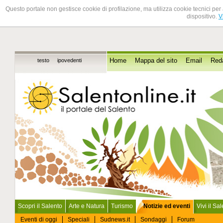
Questo portale non gestisce cookie di profilazione, ma utilizza cookie tecnici per 
dispositivo.
V
testo
ipovedenti
Home
Mappa del sito
Email
Red
Scopri il Salento
Arte e Natura
Turismo
Notizie ed eventi
Vivi il Sa
Eventi di oggi
Speciali
Sudnews.it
Sondaggi
Forum