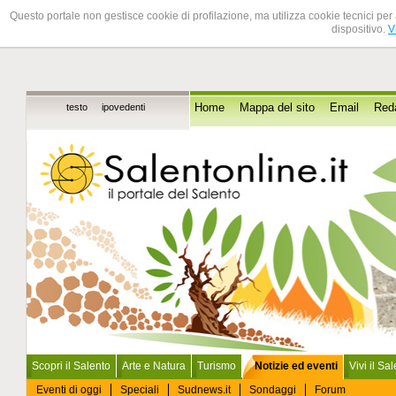
Questo portale non gestisce cookie di profilazione, ma utilizza cookie tecnici per 
dispositivo.
V
testo
ipovedenti
Home
Mappa del sito
Email
Red
Scopri il Salento
Arte e Natura
Turismo
Notizie ed eventi
Vivi il Sa
Eventi di oggi
Speciali
Sudnews.it
Sondaggi
Forum