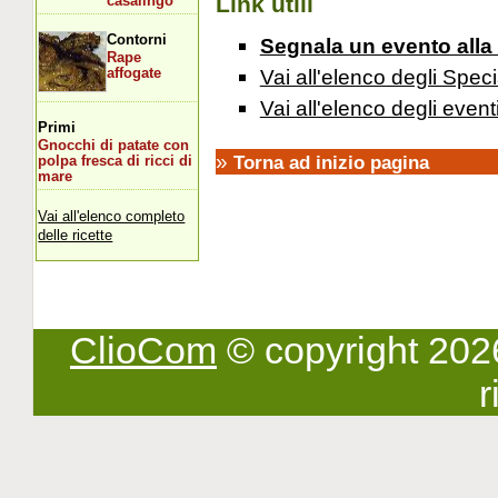
Link utili
casalingo
Contorni
Segnala un evento alla
Rape
Vai all'elenco degli Speci
affogate
Vai all'elenco degli event
Primi
Gnocchi di patate con
»
Torna ad inizio pagina
polpa fresca di ricci di
mare
Vai all'elenco completo
delle ricette
ClioCom
© copyright 2026 -
r