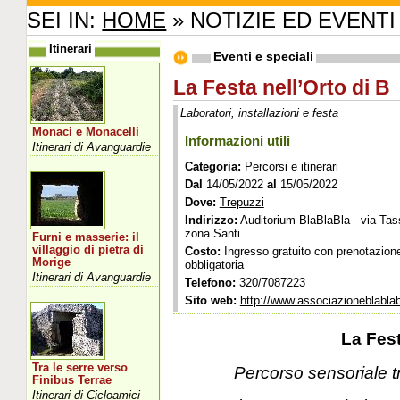
SEI IN:
HOME
» NOTIZIE ED EVENTI
Itinerari
Eventi e speciali
La Festa nell’Orto di B
Laboratori, installazioni e festa
Monaci e Monacelli
Informazioni utili
Itinerari di Avanguardie
Categoria:
Percorsi e itinerari
Dal
14/05/2022
al
15/05/2022
Dove:
Trepuzzi
Indirizzo:
Auditorium BlaBlaBla - via Tas
zona Santi
Furni e masserie: il
villaggio di pietra di
Costo:
Ingresso gratuito con prenotazion
Morige
obbligatoria
Itinerari di Avanguardie
Telefono:
320/7087223
Sito web:
http://www.associazioneblablabl
La Fest
Tra le serre verso
Percorso sensoriale tra
Finibus Terrae
Itinerari di Cicloamici