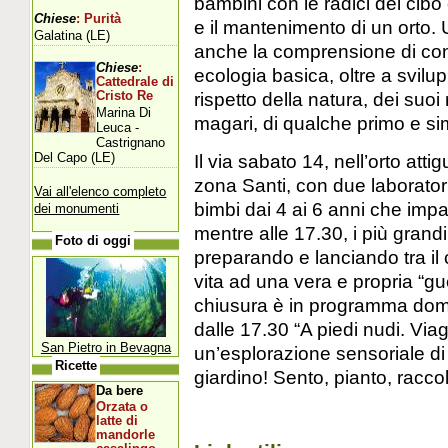
bambini con le radici del cibo 
Chiese
: Purità
e il mantenimento di un orto.
Galatina (LE)
anche la comprensione di conc
Chiese
:
ecologia basica, oltre a svilu
Cattedrale di
rispetto della natura, dei suoi 
Cristo Re
Marina Di
magari, di qualche primo e si
Leuca -
Castrignano
Del Capo (LE)
Il via sabato 14, nell’orto att
zona Santi, con due laboratori: 
Vai all'elenco completo
bimbi dai 4 ai 6 anni che impa
dei monumenti
mentre alle 17.30, i più grandi
Foto di oggi
preparando e lanciando tra i
vita ad una vera e propria “gu
chiusura è in programma domen
dalle 17.30 “A piedi nudi. Viagg
San Pietro in Bevagna
un’esplorazione sensoriale d
Ricette
giardino! Sento, pianto, racco
Da bere
Orzata o
latte di
mandorle