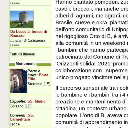
Hanno piantato pomodori, zuc
Lecce
cavoli, broccoli, ma anche erb
alberi di agrumi, melograni, co
Brasile, cueve e okra, piantati
dell'orto comunitario di Unipop
Da Lecce al bosco di
nel rigoglioso Orto di B, è arri
Rauccio
Itinerari di Cicloamici
alla comunità in un weekend 
Lecce
i bambini che hanno partecipa
Tutti gli itinerari
patrocinato dal Comune di Tre
‘Orizzonti solidali 2021’ pr
Monumenti
collaborazione con i supermer
Porte e
mura
: Porta
unico progetto vincitore nella
Filia
Sternatia (LE)
Il percorso sensoriale tra i col
le bambine e i bambini tra i 4 
creazione e mantenimento di u
Cappelle
: SS. Medici
Corsano (LE)
cittadina, un contesto urbano 
popolare. L’orto di B, aveva co
Conventi
: SS.
Carmelitani
comunità di apprendimento in
Lecce