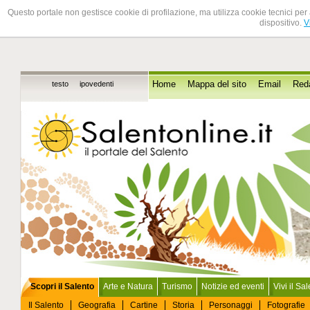
Questo portale non gestisce cookie di profilazione, ma utilizza cookie tecnici per 
dispositivo.
V
testo
ipovedenti
Home
Mappa del sito
Email
Red
Scopri il Salento
Arte e Natura
Turismo
Notizie ed eventi
Vivi il Sa
Il Salento
Geografia
Cartine
Storia
Personaggi
Fotografie