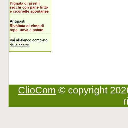
Pignata di piselli
secchi con pane fritto
e cicorielle spontanee
Antipasti
Rivoltata di cime di
rape, uova e patate
Vai all'elenco completo
delle ricette
ClioCom
© copyright 2026 -
r