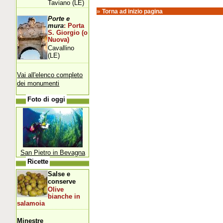
Taviano (LE)
»
Torna ad inizio pagina
Porte e
mura
: Porta
S. Giorgio (o
Nuova)
Cavallino
(LE)
Vai all'elenco completo
dei monumenti
Foto di oggi
San Pietro in Bevagna
Ricette
Salse e
conserve
Olive
bianche in
salamoia
Minestre