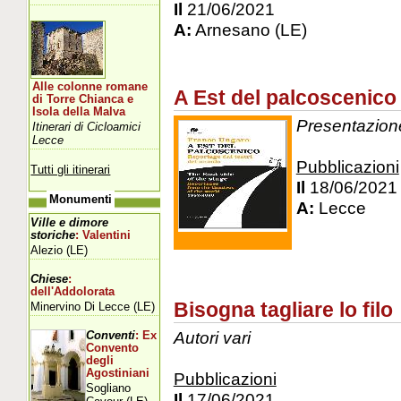
Il
21/06/2021
A:
Arnesano (LE)
Alle colonne romane
A Est del palcoscenico
di Torre Chianca e
Isola della Malva
Presentazione
Itinerari di Cicloamici
Lecce
Pubblicazioni
Tutti gli itinerari
Il
18/06/2021
Monumenti
A:
Lecce
Ville e dimore
storiche
: Valentini
Alezio (LE)
Chiese
:
dell'Addolorata
Bisogna tagliare lo filo
Minervino Di Lecce (LE)
Autori vari
Conventi
: Ex
Convento
degli
Agostiniani
Pubblicazioni
Sogliano
Il
17/06/2021