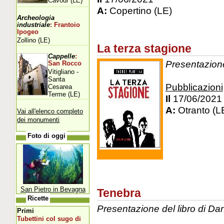
Cavour (LE)
A:
Copertino (LE)
Archeologia
industriale
: Frantoio
Ipogeo
Zollino (LE)
La terza stagione
Cappelle
:
Presentazione
San Rocco
Vitigliano -
Santa
Pubblicazioni
Cesarea
Terme (LE)
Il
17/06/2021
A:
Otranto (L
Vai all'elenco completo
dei monumenti
Foto di oggi
San Pietro in Bevagna
Tenebra
Ricette
Presentazione del libro di D
Primi
Tubettini col sugo di