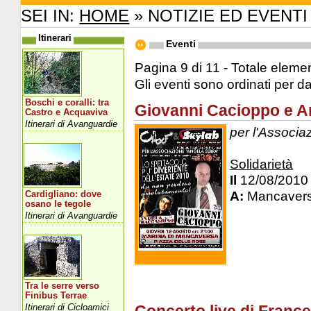
SEI IN:
HOME
» NOTIZIE ED EVENTI
Itinerari
Eventi
Pagina 9 di 11 - Totale elemen
Gli eventi sono ordinati per d
Boschi e coralli: tra
Giovanni Cacioppo e A
Castro e Acquaviva
Itinerari di Avanguardie
per l'Associa
Solidarietà
Il
12/08/2010
A:
Mancaversa
Cardigliano: dove
osano le tegole
Itinerari di Avanguardie
Tra le serre verso
Finibus Terrae
Itinerari di Cicloamici