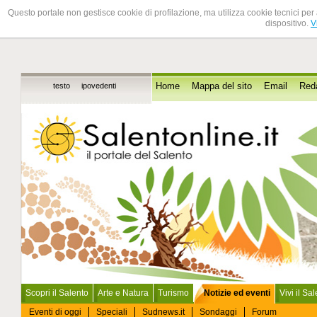
Questo portale non gestisce cookie di profilazione, ma utilizza cookie tecnici per 
dispositivo.
V
testo
ipovedenti
Home
Mappa del sito
Email
Red
Scopri il Salento
Arte e Natura
Turismo
Notizie ed eventi
Vivi il Sa
Eventi di oggi
Speciali
Sudnews.it
Sondaggi
Forum