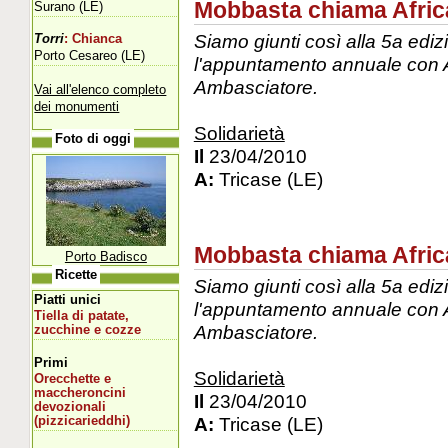
Mobbasta chiama Afric
Surano (LE)
Siamo giunti così alla 5a edi
Torri
: Chianca
Porto Cesareo (LE)
l'appuntamento annuale con 
Ambasciatore.
Vai all'elenco completo
dei monumenti
Solidarietà
Foto di oggi
Il
23/04/2010
A:
Tricase (LE)
Mobbasta chiama Afric
Porto Badisco
Ricette
Siamo giunti così alla 5a edi
Piatti unici
l'appuntamento annuale con 
Tiella di patate,
Ambasciatore.
zucchine e cozze
Primi
Solidarietà
Orecchette e
maccheroncini
Il
23/04/2010
devozionali
A:
Tricase (LE)
(pizzicarieddhi)