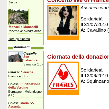
Concerto live di Fran
Lecce
Associazione
Solidarietà
Il
31/07/2010
Monaci e Monacelli
A:
Cavallino 
Itinerari di Avanguardie
Tutti gli itinerari
Monumenti
Cappelle
:
Giornata della donazio
San
Salvatore
Sanarica (LE)
Solidarietà
Palazzi
: Seracca
Il
13/06/2010
Presicce (LE)
A:
Squinzano
Chiese
: Purificazione
della Vergine
Borgagne - Melendugno
(LE)
Chiese
: Maria SS.
Assunta