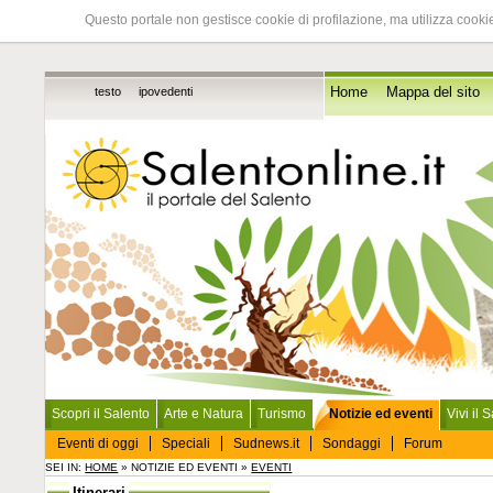
Questo portale non gestisce cookie di profilazione, ma utilizza cookie
testo
ipovedenti
Home
Mappa del sito
Scopri il Salento
Arte e Natura
Turismo
Notizie ed eventi
Vivi il 
Eventi di oggi
Speciali
Sudnews.it
Sondaggi
Forum
SEI IN:
HOME
» NOTIZIE ED EVENTI »
EVENTI
Itinerari