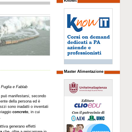
Knowit
Master Alimentazione
 Puglia e Fablab
ui può manifestarsi, secondo
mente della persona ed è
ezzi sono inadatti o inventati
 viaggio
concreto
, in cui
.
ttiva generano effetti
a
che, oltre a reincarnare in