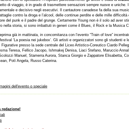
ncetto di viaggio, è in grado di trasmettere sensazioni sempre nuove e uniche. In
amentale e decisivo negli esecutivi. Il cantautore canadese fa della sua music
attaglie contro la droga e l’alcool, delle continue perdite e delle mille difficolt
sore del punk e il padre del grunge. Certamente Young non è il solo ad aver sti
ro nella storia, si sono imbattuti in generi come il Blues, il Rock e la Musica C
teprima già in mattinata, in concomitanza con l’evento “Train of love” incentrat
estival ‘La poesia nei jukebox’. Gli artisti e organizzatori sono gli studenti e
Arti Figurative presso la sede centrale del Liceo Artistico-Coreutico Ciardo Pell
sma Teresa, Fellico Jacopo, Ishmakej Denisa, Liaci Stefano, Maruccio Annala
Scolozzi Manuel, Stamerra Aurora, Stanca Giorgio e Zappatore Elisabetta, Co
 Sean, Potì Angela, Russo Caterina.
mmagini dell'evento o speciale
a redazione!
iali
ti