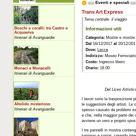
Eventi e speciali
Trans Art Express
Tema centrale: il viaggio
Boschi e coralli: tra Castro e
Informazioni utili
Acquaviva
Itinerari di Avanguardie
Categoria:
Mostre e mostre
Dal
16/12/2017
al
20/12/201
Dove:
Lecce
Indirizzo:
Museo Ferroviario 
Costo:
Ingresso libero
Orario:
18.00
Monaci e Monacelli
Itinerari di Avanguardie
Del Liceo Artisti
I lavori sono la trasposizione 
Altolido misterioso
le suggestioni degli artisti. Le
Itinerari di Avanguardie
spesso causato da problemi esi
e che, nella maggior parte dei c
avviene un vero e proprio spost
I tre pannelli in mostra conten
luminosi e sonori, creando inter