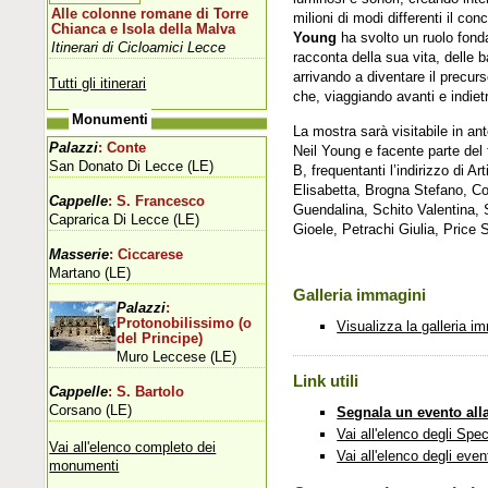
Alle colonne romane di Torre
milioni di modi differenti il co
Chianca e Isola della Malva
Young
ha svolto un ruolo fond
Itinerari di Cicloamici Lecce
racconta della sua vita, delle b
arrivando a diventare il precur
Tutti gli itinerari
che, viaggiando avanti e indiet
Monumenti
La mostra sarà visitabile in an
Palazzi
: Conte
Neil Young e facente parte del f
San Donato Di Lecce (LE)
B, frequentanti l’indirizzo di 
Elisabetta, Brogna Stefano, Co
Cappelle
: S. Francesco
Guendalina, Schito Valentina, 
Caprarica Di Lecce (LE)
Gioele, Petrachi Giulia, Price
Masserie
: Ciccarese
Martano (LE)
Galleria immagini
Palazzi
:
Protonobilissimo (o
Visualizza la galleria i
del Principe)
Muro Leccese (LE)
Link utili
Cappelle
: S. Bartolo
Corsano (LE)
Segnala un evento all
Vai all'elenco degli Spec
Vai all'elenco completo dei
Vai all'elenco degli even
monumenti