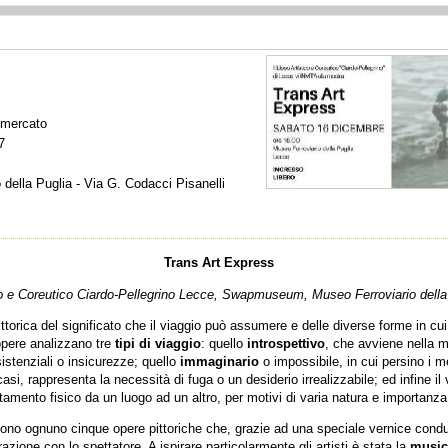
 mercato
7
della Puglia - Via G. Codacci Pisanelli
Trans Art Express
co e Coreutico Ciardo-Pellegrino Lecce, Swapmuseum, Museo Ferroviario della
pittorica del significato che il viaggio può assumere e delle diverse forme in c
 opere analizzano tre
tipi di viaggio
: quello
introspettivo
, che avviene nella 
stenziali o insicurezze; quello
immaginario
o impossibile, in cui persino i m
asi, rappresenta la necessità di fuga o un desiderio irrealizzabile; ed infine il
amento fisico da un luogo ad un altro, per motivi di varia natura e importanza
gono ognuno cinque opere pittoriche che, grazie ad una speciale vernice condu
azione con lo spettatore. A ispirare particolarmente gli artisti è stata la
music