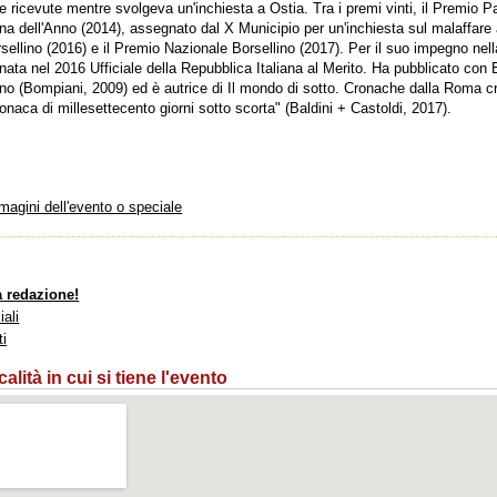
ricevute mentre svolgeva un'inchiesta a Ostia. Tra i premi vinti, il Premio Pa
a dell'Anno (2014), assegnato dal X Municipio per un'inchiesta sul malaffare 
ellino (2016) e il Premio Nazionale Borsellino (2017). Per il suo impegno nella 
nata nel 2016 Ufficiale della Repubblica Italiana al Merito. Ha pubblicato co
no (Bompiani, 2009) ed è autrice di Il mondo di sotto. Cronache dalla Roma c
aca di millesettecento giorni sotto scorta" (Baldini + Castoldi, 2017).
mmagini dell'evento o speciale
a redazione!
iali
ti
lità in cui si tiene l'evento