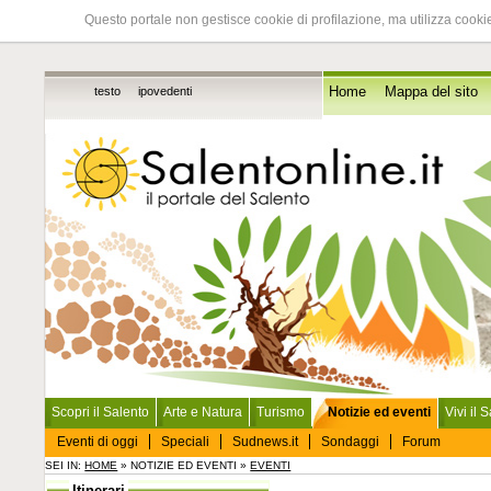
Questo portale non gestisce cookie di profilazione, ma utilizza cookie
testo
ipovedenti
Home
Mappa del sito
Scopri il Salento
Arte e Natura
Turismo
Notizie ed eventi
Vivi il 
Eventi di oggi
Speciali
Sudnews.it
Sondaggi
Forum
SEI IN:
HOME
» NOTIZIE ED EVENTI »
EVENTI
Itinerari