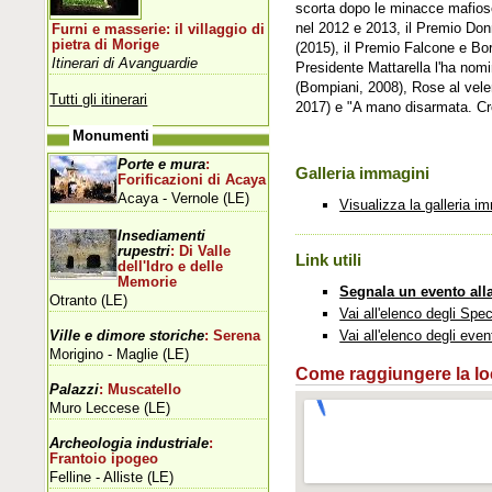
scorta dopo le minacce mafiose 
nel 2012 e 2013, il Premio Donn
Furni e masserie: il villaggio di
pietra di Morige
(2015), il Premio Falcone e Bors
Itinerari di Avanguardie
Presidente Mattarella l'ha nomi
(Bompiani, 2008), Rose al vele
Tutti gli itinerari
2017) e "A mano disarmata. Cron
Monumenti
Porte e mura
:
Galleria immagini
Forificazioni di Acaya
Acaya - Vernole (LE)
Visualizza la galleria i
Insediamenti
rupestri
: Di Valle
Link utili
dell'Idro e delle
Memorie
Segnala un evento all
Otranto (LE)
Vai all'elenco degli Spec
Vai all'elenco degli even
Ville e dimore storiche
: Serena
Morigino - Maglie (LE)
Come raggiungere la loca
Palazzi
: Muscatello
Muro Leccese (LE)
Archeologia industriale
:
Frantoio ipogeo
Felline - Alliste (LE)