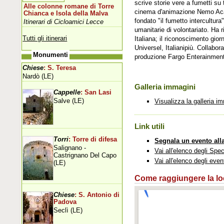
scrive storie vere a fumetti su
Alle colonne romane di Torre
cinema d'animazione Nemo Acad
Chianca e Isola della Malva
fondato "il fumetto intercultura"
Itinerari di Cicloamici Lecce
umanitarie di volontariato. Ha 
Tutti gli itinerari
Italiana; il riconoscimento gi
Universel, Italianipiù. Collabo
Monumenti
produzione Fargo Enterainmen
Chiese
: S. Teresa
Nardò (LE)
Galleria immagini
Cappelle
: San Lasi
Salve (LE)
Visualizza la galleria i
Link utili
Torri
: Torre di difesa
Segnala un evento all
Salignano -
Vai all'elenco degli Spec
Castrignano Del Capo
Vai all'elenco degli even
(LE)
Come raggiungere la loca
Chiese
: S. Antonio di
Padova
Seclì (LE)