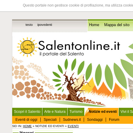
Questo portale non gestisce cookie di profilazione, ma utilizza cookie
testo
ipovedenti
Home
Mappa del sito
Scopri il Salento
Arte e Natura
Turismo
Notizie ed eventi
Vivi il 
Eventi di oggi
Speciali
Sudnews.it
Sondaggi
Forum
SEI IN:
HOME
» NOTIZIE ED EVENTI »
EVENTI
Itinerari