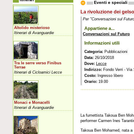
Eventi e speciali
La rivoluzione dei gels
Per "Conversazioni sul Futur
Altolido misterioso
Appartiene a...
Itinerari di Avanguardie
Conversazioni sul Futuro
Informazioni utili
Categoria:
Pubblicazioni
Data:
26/10/2018
Tra le serre verso Finibus
Dove:
Lecce
Terrae
Indirizzo:
Fondo Verri - Via 
Itinerari di Cicloamici Lecce
Costo:
Ingresso libero
Orario:
19.00
Monaci e Monacelli
Itinerari di Avanguardie
La fumettista Takoua Ben Moham
performer Carmen Ines Taranti
Takoua Ben Mohamed, nata a Dou