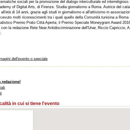
 tematiche sociali per la promozione del dialogo interculturale ed interreligios
emy of Digital Arts, di Firenze. Studia giornalismo a Roma. Autrice del cat
 all'età di 14 anni, grazie agli studi in giornalismo e all'attivismo in associazioni
ricevuto molti riconoscimenti tra i quali quello della Comunità tunisina a Roma
ornalistico Premio Prato Città Aperta; il Premio Speciale Moneygram Award 2016
ra con la redazione Rete Near Antidiscriminazione dell'Unar, Riccio Capriccio, An
t.
mmagini dell'evento o speciale
a redazione!
iali
ti
lità in cui si tiene l'evento