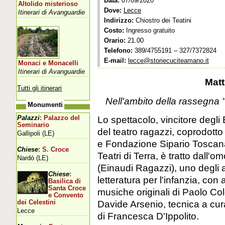
Data:
07/09/2020
Altolido misterioso
Dove:
Lecce
Itinerari di Avanguardie
Indirizzo:
Chiostro dei Teatini
Costo:
Ingresso gratuito
Orario:
21.00
Telefono:
389/4755191 – 327/7372824
E-mail:
lecce@storiecuciteamano.it
Monaci e Monacelli
Itinerari di Avanguardie
Matt
Tutti gli itinerari
Nell'ambito della rassegna 
Monumenti
Lo spettacolo, vincitore degli 
Palazzi
: Palazzo del
Seminario
del teatro ragazzi, coprodott
Gallipoli (LE)
e Fondazione Sipario Toscan
Chiese
: S. Croce
Teatri di Terra, è tratto dall
Nardò (LE)
(Einaudi Ragazzi), uno degli au
Chiese
:
letteratura per l'infanzia, con
Basilica di
Santa Croce
musiche originali di Paolo Cole
e Convento
Davide Arsenio, tecnica a cu
dei Celestini
Lecce
di Francesca D'Ippolito.