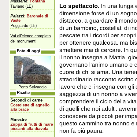
Masserie
: Fontana
Lo spettacolo.
In una lunga 
Taviano (LE)
dimensione forse di un sogno,
Palazzi
: Baronale di
distacco, a guardare il mondo,
Vaste
Poggiardo (LE)
di un bambino, costellati di i
pescate tra i ricordi per scopr
Vai all'elenco completo
dei monumenti
per ottenere qualcosa, ma bi
smettere mai di cercare. In q
Foto di oggi
il nonno insegna a Mattia, gio
governano l'animo umano e co
cuore di chi si ama. Una tener
straordinario racconto scritt
lavoro che ci insegna con gli 
Porto Selvaggio
Ricette
saggezza di un nonno a viver
Secondi di carne
comprendere il ciclo della vi
Costolette di agnello
di quelli che noi adulti, avre
alla brace
conoscere da piccoli per imp
Minestre
questo cammino tra nonno e n
Zuppa di frutti di mare
piccanti alla diavola
non fa più paura.