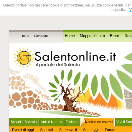
Questo portale non gestisce cookie di profilazione, ma utilizza cookie tecnici per 
dispositivo.
V
testo
ipovedenti
Home
Mappa del sito
Email
Red
Scopri il Salento
Arte e Natura
Turismo
Notizie ed eventi
Vivi il Sa
Eventi di oggi
Speciali
Sudnews.it
Sondaggi
Forum