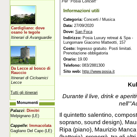
Per "Posia Concert"
Informazioni utili
Categoria:
Concerti / Musica
Data:
27/09/2020
Cardigliano: dove
Dove:
San Foca
osano le tegole
Itinerari di Avanguardie
Indirizzo:
Posia Luxury retreat & Spa -
Lungomare Giacomo Matteotti, 157
Costo:
Ingresso gratuito. Posti limitati.
Prenotazione obbligatoria
Orario:
19.00
Telefono:
083/2881300
Da Lecce al bosco di
Sito web:
http://www.posia.it
Rauccio
Itinerari di Cicloamici
Lecce
Ku
Tutti gli itinerari
Durante il live, drink e aperit
nell'"
Monumenti
Palazzi
: Dimitri
Il quintetto salentino, compo
Melpignano (LE)
soprano, sound design), Mauriz
Cappelle
: Immacolata
Ripa (piano), Maurizio Manca 
Gagliano Del Capo (LE)
(batteria), proporrà, tra gli alt