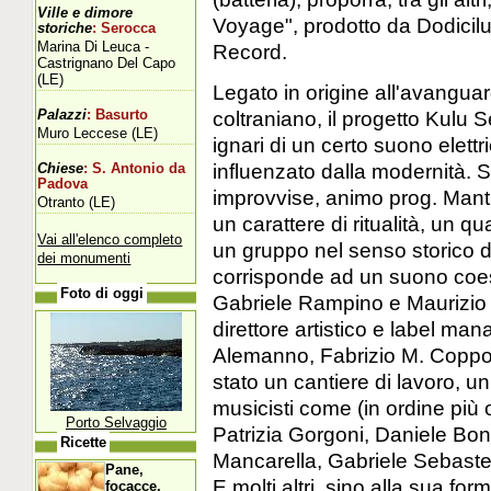
Ville e dimore
Voyage", prodotto da Dodicil
storiche
: Serocca
Marina Di Leuca -
Record.
Castrignano Del Capo
(LE)
Legato in origine all'avangua
coltraniano, il progetto Kulu
Palazzi
: Basurto
Muro Leccese (LE)
ignari di un certo suono elett
influenzato dalla modernità. Sp
Chiese
: S. Antonio da
Padova
improvvise, animo prog. Mant
Otranto (LE)
un carattere di ritualità, un 
Vai all'elenco completo
un gruppo nel senso storico del
dei monumenti
corrisponde ad un suono coeso
Foto di oggi
Gabriele Rampino e Maurizio B
direttore artistico e label ma
Alemanno, Fabrizio M. Coppo
stato un cantiere di lavoro, un
musicisti come (in ordine più 
Porto Selvaggio
Patrizia Gorgoni, Daniele Bo
Ricette
Mancarella, Gabriele Sebaste
Pane,
E molti altri, sino alla sua f
focacce,