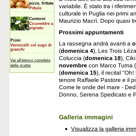
pizze, frittate
variabile. È stato tra i riferi
Pittule
culturale in Puglia nei primi 
Contorni
Maurizio Macrì. Dopo quasi tre
Cicureddre a
pignatu
Prossimi appuntamenti
Primi
La rassegna andrà avanti a
o
Vermicelli col sugo di
granchi
(
domenica 4
), Les Trois Léza
Coluccia (
domenica 18
), Cik
Vai all'elenco completo
novembre
con Marco Tuma (
delle ricette
(
domenica 15
), il recital "O
tenore Raffaele Pastore e il p
Come le onde del mare - Ded
Donno, Serena Spedicato e P
Galleria immagini
Visualizza la galleria im