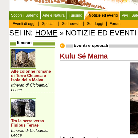
Scopri il Salento
Arte e Natura
Turismo
Notizie ed eventi
Vivi il Sa
Eventi di oggi
Speciali
Sudnews.it
Sondaggi
Forum
SEI IN:
HOME
» NOTIZIE ED EVENTI
Itinerari
Eventi e speciali
Kulu Sé Mama
Alle colonne romane
di Torre Chianca e
Isola della Malva
Itinerari di Cicloamici
Lecce
Tra le serre verso
Finibus Terrae
Itinerari di Cicloamici
Lecce