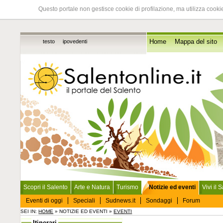
Questo portale non gestisce cookie di profilazione, ma utilizza cookie
testo
ipovedenti
Home
Mappa del sito
Scopri il Salento
Arte e Natura
Turismo
Notizie ed eventi
Vivi il 
Eventi di oggi
Speciali
Sudnews.it
Sondaggi
Forum
SEI IN:
HOME
» NOTIZIE ED EVENTI »
EVENTI
Itinerari