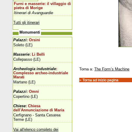
Furni e masserie: il villaggio di
pietra di Morige
Itinerari di Avanguardie
Tutti gli itinerari
Monumenti
Palazzi
: Orsini
Soleto (LE)
Masserie
: Li Belli
Collepasso (LE)
Archeologia industriale
:
Torna a:
The Form’s Machine
Complesso archeo-industriale
Marati
»
Torna ad inizio pagina
Martano (LE)
Palazzi
: Omni
Copertino (LE)
Chiese
: Chiesa
dell'Annunciazione di Maria
Cerfignano - Santa Cesarea
Terme (LE)
Vai all'elenco completo dei