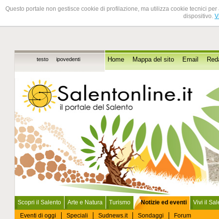
Questo portale non gestisce cookie di profilazione, ma utilizza cookie tecnici per 
dispositivo.
V
testo
ipovedenti
Home
Mappa del sito
Email
Red
Scopri il Salento
Arte e Natura
Turismo
Notizie ed eventi
Vivi il Sa
Eventi di oggi
Speciali
Sudnews.it
Sondaggi
Forum