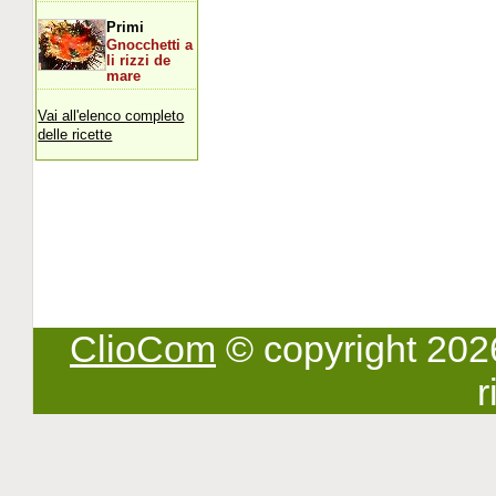
Primi
Gnocchetti a
li rizzi de
mare
Vai all'elenco completo
delle ricette
ClioCom
© copyright 2026 -
r