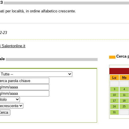
23
ti per località, in ordine alfabetico crescente.
2-23
i Salentonline.it
Cerca 
ale
Lu
Ma
3
4
10
11
17
18
24
25
31