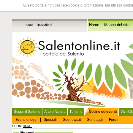
Questo portale non gestisce cookie di profilazione, ma utilizza cookie
testo
ipovedenti
Home
Mappa del sito
Scopri il Salento
Arte e Natura
Turismo
Notizie ed eventi
Vivi il 
Eventi di oggi
Speciali
Sudnews.it
Sondaggi
Forum
SEI IN:
HOME
Itinerari