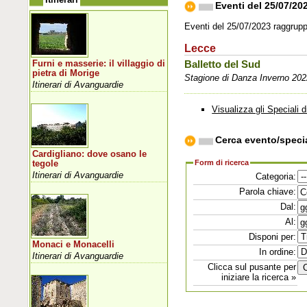
Eventi del 25/07/20
Eventi del 25/07/2023 raggruppa
Lecce
Furni e masserie: il villaggio di
Balletto del Sud
pietra di Morige
Stagione di Danza Inverno 202
Itinerari di Avanguardie
Visualizza gli Speciali d
Cerca evento/speci
Cardigliano: dove osano le
Form di ricerca
tegole
Itinerari di Avanguardie
Categoria:
Parola chiave:
Dal:
Al:
Disponi per:
Monaci e Monacelli
In ordine:
Itinerari di Avanguardie
Clicca sul pusante per
iniziare la ricerca »