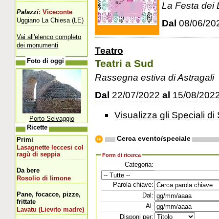
La Festa dei L
Palazzi
: Viceconte
Uggiano La Chiesa (LE)
Dal
08/06/20
Vai all'elenco completo
dei monumenti
Teatro
Teatri a Sud
Foto di oggi
Rassegna estiva di Astragali
Dal
22/07/2022
al
15/08/202
Visualizza gli Speciali di 
Porto Selvaggio
Ricette
Cerca evento/speciale
Primi
Lasagnette leccesi col
ragù di seppia
Form di ricerca
Categoria:
Da bere
Rosolio di limone
Parola chiave:
Pane, focacce, pizze,
Dal:
frittate
Al:
Lavatu (Lievito madre)
Disponi per: