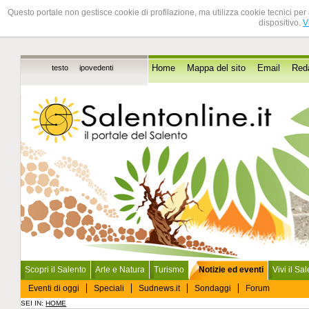
Questo portale non gestisce cookie di profilazione, ma utilizza cookie tecnici per 
dispositivo.
V
testo
ipovedenti
Home
Mappa del sito
Email
Red
Scopri il Salento
Arte e Natura
Turismo
Notizie ed eventi
Vivi il Sa
Eventi di oggi
Speciali
Sudnews.it
Sondaggi
Forum
SEI IN:
HOME