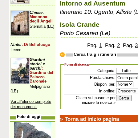
Intorno ad Ausentum
Itinerario 10: Ugento, Alliste (
Chiese
:
Madonna
degli Angeli
Isola Grande
Sternatia (LE)
Porto Cesareo (Le)
Pag.
1
Pag.
2
Pag.
3
Ninfei
: Di Belloluogo
Lecce
Cerca tra gli itinerari
Giardini
storici e
Form di ricerca
parchi
:
Categoria:
Giardino del
Palazzo
Parola chiave:
Baronale
Disponi per:
Melpignano
(LE)
In ordine:
Clicca sul pusante per
Vai all'elenco completo
iniziare la ricerca »
dei monumenti
Foto di oggi
»
Torna ad inizio pagina