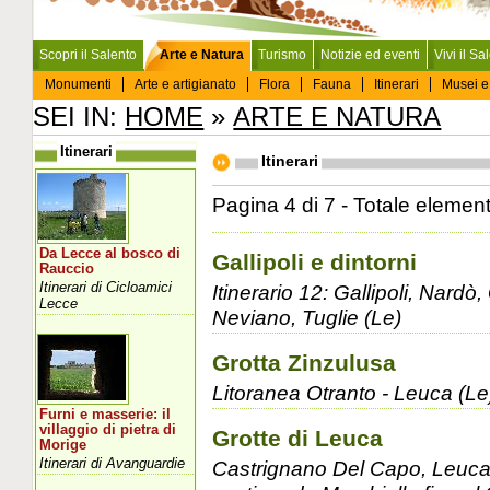
Scopri il Salento
Arte e Natura
Turismo
Notizie ed eventi
Vivi il Sa
Monumenti
Arte e artigianato
Flora
Fauna
Itinerari
Musei e
SEI IN:
HOME
»
ARTE E NATURA
Itinerari
Itinerari
Pagina 4 di 7 - Totale element
Da Lecce al bosco di
Gallipoli e dintorni
Rauccio
Itinerari di Cicloamici
Itinerario 12: Gallipoli, Nardò
Lecce
Neviano, Tuglie (Le)
Grotta Zinzulusa
Litoranea Otranto - Leuca (Le
Furni e masserie: il
villaggio di pietra di
Grotte di Leuca
Morige
Itinerari di Avanguardie
Castrignano Del Capo, Leuca,