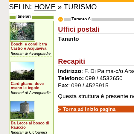
SEI IN:
HOME
» TURISMO
Itinerari
Taranto 6
Uffici postali
Taranto
Boschi e coralli: tra
Castro e Acquaviva
Itinerari di Avanguardie
Recapiti
Indirizzo
: F. Di Palma-c/o Ars
Telefono:
099 / 4532650
Cardigliano: dove
Fax
: 099 / 4525915
osano le tegole
Itinerari di Avanguardie
Questa struttura è presente nel
»
Torna ad inizio pagina
Da Lecce al bosco di
Rauccio
Itinerari di Cicloamici