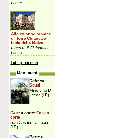
Lecce
Alle colonne romane
di Torre Chianca e
Isola della Malva
Itinerari di Cicloamici
Lecce
Tutti gli itinerari
Monumenti
Dolmen
:
Scusi
Minervino Di
Lecce (LE)
Case a corte
: Case a
corte
San Cesario Di Lecce
(LE)
Porte e