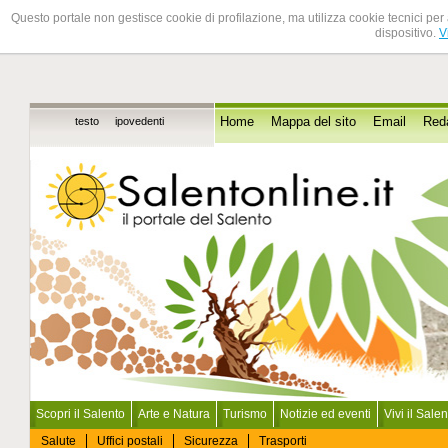
Questo portale non gestisce cookie di profilazione, ma utilizza cookie tecnici per 
dispositivo.
V
testo
ipovedenti
Home
Mappa del sito
Email
Red
Scopri il Salento
Arte e Natura
Turismo
Notizie ed eventi
Vivi il Sale
Salute
Uffici postali
Sicurezza
Trasporti