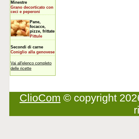
Minestre
Grano decorticato con
ceci e peperoni
Pane,
focacce,
pizze, frittate
Pittule
Secondi di carne
Coniglio alla genovese
Vai all'elenco completo
delle ricette
ClioCom
© copyright 2026 -
r