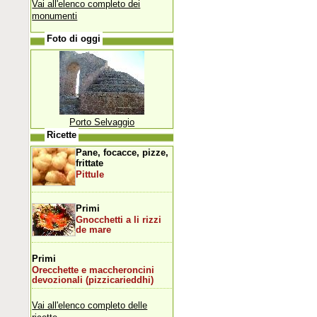
Vai all'elenco completo dei
monumenti
Foto di oggi
Porto Selvaggio
Ricette
Pane, focacce, pizze,
frittate
Pittule
Primi
Gnocchetti a li rizzi
de mare
Primi
Orecchette e maccheroncini
devozionali (pizzicarieddhi)
Vai all'elenco completo delle