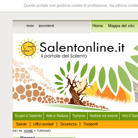
Questo portale non gestisce cookie di profilazione, ma utilizza cookie
testo
ipovedenti
Home
Mappa del sito
Scopri il Salento
Arte e Natura
Turismo
Notizie ed eventi
Vivi il Sa
Salute
Uffici postali
Sicurezza
Trasporti
SEI IN:
HOME
» TURISMO
Itinerari