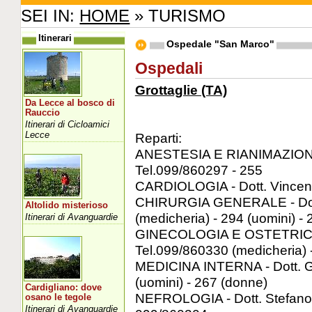
SEI IN:
HOME
» TURISMO
Itinerari
Ospedale "San Marco"
Ospedali
Grottaglie (TA)
Da Lecce al bosco di
Rauccio
Itinerari di Cicloamici
Lecce
Reparti:
ANESTESIA E RIANIMAZIONE -
Tel.099/860297 - 255
CARDIOLOGIA - Dott. Vincenzo
CHIRURGIA GENERALE - Dott. 
Altolido misterioso
(medicheria) - 294 (uomini) -
Itinerari di Avanguardie
GINECOLOGIA E OSTETRICIA /
Tel.099/860330 (medicheria) 
MEDICINA INTERNA - Dott. G
(uomini) - 267 (donne)
Cardigliano: dove
NEFROLOGIA - Dott. Stefano C
osano le tegole
Itinerari di Avanguardie