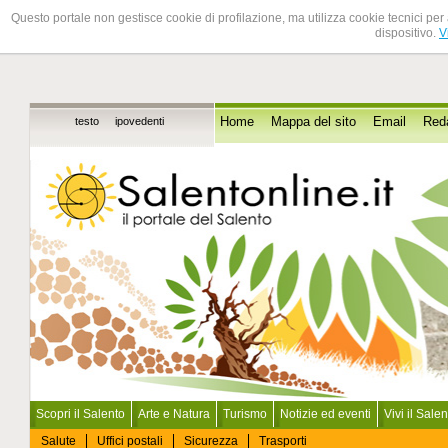
Questo portale non gestisce cookie di profilazione, ma utilizza cookie tecnici per 
dispositivo.
V
testo
ipovedenti
Home
Mappa del sito
Email
Red
Scopri il Salento
Arte e Natura
Turismo
Notizie ed eventi
Vivi il Sale
Salute
Uffici postali
Sicurezza
Trasporti