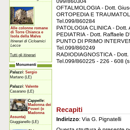
099/860304
OFTALMOLOGIA - Dott. Giuse
ORTOPEDIA E TRAUMATOLOGIA 
Tel.099/860284
PATOLOGIA CLINICA - Dott. A
Alle colonne romane
di Torre Chianca e
PEDIATRIA - Dott. Raffaele D'
Isola della Malva
PUNTO DI PRIMO INTERVENTO
Itinerari di Cicloamici
Lecce
Tel.099/860249
RADIODIAGNOSTICA - Dott. 
Tutti gli itinerari
Tel.099/860225 - 226 - 608 (s
Monumenti
Palazzi
: Sergio
Martano (LE)
Palazzi
: Valente
Casarano (LE)
Cappelle
:
Madonna dei
Recapiti
Poveri (o
Madonna
Assunta)
Indirizzo
: Via G. Pignatelli
Giuggianello (LE)
Questa struttura è presente nel