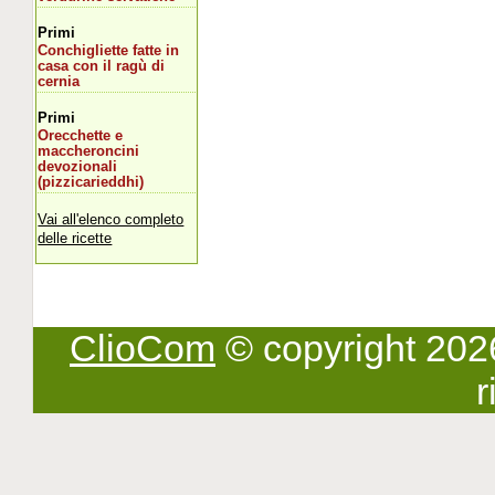
Primi
Conchigliette fatte in
casa con il ragù di
cernia
Primi
Orecchette e
maccheroncini
devozionali
(pizzicarieddhi)
Vai all'elenco completo
delle ricette
ClioCom
© copyright 2026 -
r