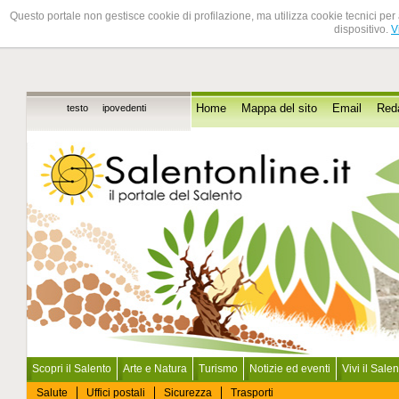
Questo portale non gestisce cookie di profilazione, ma utilizza cookie tecnici per 
dispositivo.
V
testo
ipovedenti
Home
Mappa del sito
Email
Red
Scopri il Salento
Arte e Natura
Turismo
Notizie ed eventi
Vivi il Sale
Salute
Uffici postali
Sicurezza
Trasporti