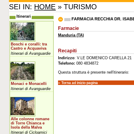
SEI IN:
HOME
» TURISMO
Itinerari
FARMACIA RECCHIA DR. ISABE
Farmacie
Manduria (TA)
Boschi e coralli: tra
Castro e Acquaviva
Recapiti
Itinerari di Avanguardie
Indirizzo
: V.LE DOMENICO CARELLA 21
Telefono:
080 4834872
Questa struttura è presente nell'itinerario:
»
Torna ad inizio pagina
Monaci e Monacelli
Itinerari di Avanguardie
Alle colonne romane
di Torre Chianca e
Isola della Malva
Itinerari di Cicloamici