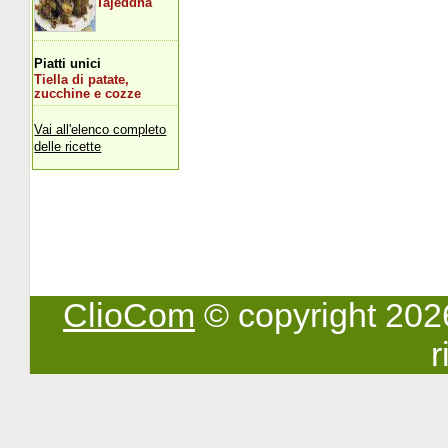
Tajeddha
Piatti unici
Tiella di patate,
zucchine e cozze
Vai all'elenco completo
delle ricette
ClioCom
© copyright 2026 -
r