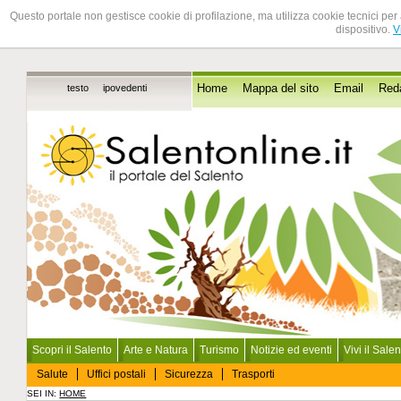
Questo portale non gestisce cookie di profilazione, ma utilizza cookie tecnici per 
dispositivo.
V
testo
ipovedenti
Home
Mappa del sito
Email
Red
Scopri il Salento
Arte e Natura
Turismo
Notizie ed eventi
Vivi il Sale
Salute
Uffici postali
Sicurezza
Trasporti
SEI IN:
HOME