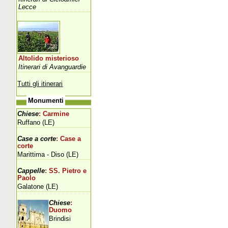
Lecce
Altolido misterioso
Itinerari di Avanguardie
Tutti gli itinerari
Monumenti
Chiese
: Carmine
Ruffano (LE)
Case a corte
: Case a
corte
Marittima - Diso (LE)
Cappelle
: SS. Pietro e
Paolo
Galatone (LE)
Chiese
:
Duomo
Brindisi