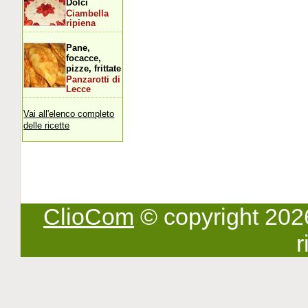
Dolci
Ciambella
ripiena
Pane,
focacce,
pizze, frittate
Panzarotti di
Lecce
Vai all'elenco completo
delle ricette
ClioCom
© copyright 2026 -
r