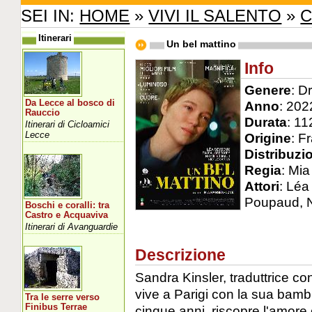
SEI IN:
HOME
»
VIVI IL SALENTO
»
C
Itinerari
Un bel mattino
Info
Genere
: D
Da Lecce al bosco di
Anno
: 202
Rauccio
Durata
: 11
Itinerari di Cicloamici
Lecce
Origine
: F
Distribuzi
Regia
: Mi
Attori
: Léa
Poupaud, N
Boschi e coralli: tra
Castro e Acquaviva
Itinerari di Avanguardie
Descrizione
Sandra Kinsler, traduttrice co
vive a Parigi con la sua bambi
Tra le serre verso
Finibus Terrae
cinque anni, riscopre l'amore