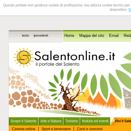
Questo portale non gestisce cookie di profilazione, ma utilizza cookie tecnici per 
dispositivo.
V
testo
ipovedenti
Home
Mappa del sito
Email
Red
Scopri il Salento
Arte e Natura
Turismo
Notizie ed eventi
Vivi il Sa
Cinema online
Sport e benessere
Corsi e concorsi