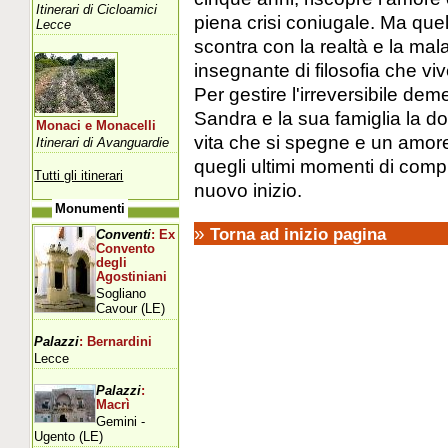
Itinerari di Cicloamici
piena crisi coniugale. Ma que
Lecce
scontra con la realtà e la mal
insegnante di filosofia che vi
Per gestire l'irreversibile de
Sandra e la sua famiglia la do
Monaci e Monacelli
vita che si spegne e un amore
Itinerari di Avanguardie
quegli ultimi momenti di compl
Tutti gli itinerari
nuovo inizio.
Monumenti
»
Torna ad inizio pagina
Conventi
: Ex
Convento
degli
Agostiniani
Sogliano
Cavour (LE)
Palazzi
: Bernardini
Lecce
Palazzi
:
Macrì
Gemini -
Ugento (LE)