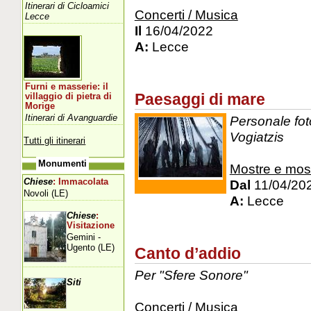
Itinerari di Cicloamici
Concerti / Musica
Lecce
Il
16/04/2022
A:
Lecce
Furni e masserie: il
Paesaggi di mare
villaggio di pietra di
Morige
Itinerari di Avanguardie
Personale foto
Vogiatzis
Tutti gli itinerari
Monumenti
Mostre e mos
Chiese
: Immacolata
Dal
11/04/20
Novoli (LE)
A:
Lecce
Chiese
:
Visitazione
Gemini -
Ugento (LE)
Canto d’addio
Per "Sfere Sonore"
Siti
Concerti / Musica