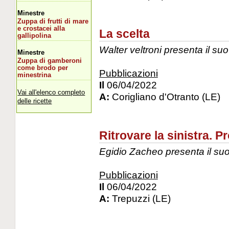
Minestre
Zuppa di frutti di mare
e crostacei alla
La scelta
gallipolina
Walter veltroni presenta il suo
Minestre
Zuppa di gamberoni
come brodo per
Pubblicazioni
minestrina
Il
06/04/2022
Vai all'elenco completo
A:
Corigliano d'Otranto (LE)
delle ricette
Ritrovare la sinistra. 
Egidio Zacheo presenta il suo
Pubblicazioni
Il
06/04/2022
A:
Trepuzzi (LE)