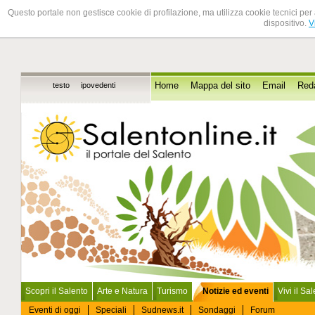
Questo portale non gestisce cookie di profilazione, ma utilizza cookie tecnici per 
dispositivo.
V
testo
ipovedenti
Home
Mappa del sito
Email
Red
Scopri il Salento
Arte e Natura
Turismo
Notizie ed eventi
Vivi il Sa
Eventi di oggi
Speciali
Sudnews.it
Sondaggi
Forum