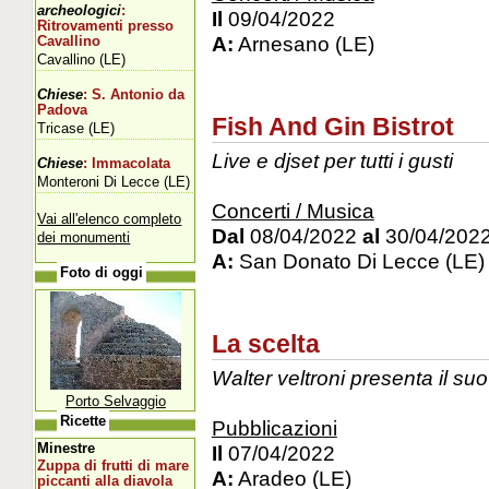
archeologici
:
Il
09/04/2022
Ritrovamenti presso
A:
Arnesano (LE)
Cavallino
Cavallino (LE)
Chiese
: S. Antonio da
Padova
Fish And Gin Bistrot
Tricase (LE)
Live e djset per tutti i gusti
Chiese
: Immacolata
Monteroni Di Lecce (LE)
Concerti / Musica
Vai all'elenco completo
Dal
08/04/2022
al
30/04/202
dei monumenti
A:
San Donato Di Lecce (LE)
Foto di oggi
La scelta
Walter veltroni presenta il suo
Porto Selvaggio
Ricette
Pubblicazioni
Minestre
Il
07/04/2022
Zuppa di frutti di mare
A:
Aradeo (LE)
piccanti alla diavola