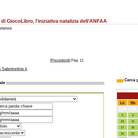
 di GiocoLibro, l'iniziativa natalizia dell'ANFAA
stense
[
Precedenti
]
Pag. 11
i Salentonline.it
Cerca 
ale
Lu
Ma
3
4
10
11
17
18
24
25