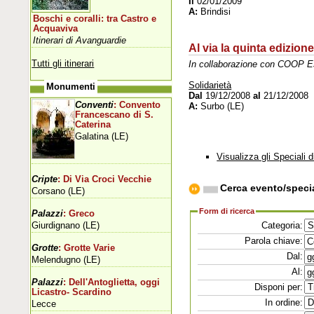
Il
02/01/2009
A:
Brindisi
Boschi e coralli: tra Castro e
Acquaviva
Itinerari di Avanguardie
Al via la quinta edizione
Tutti gli itinerari
In collaborazione con COOP E
Solidarietà
Monumenti
Dal
19/12/2008
al
21/12/2008
Conventi
: Convento
A:
Surbo (LE)
Francescano di S.
Caterina
Galatina (LE)
Visualizza gli Speciali d
Cripte
: Di Via Croci Vecchie
Cerca evento/speci
Corsano (LE)
Form di ricerca
Palazzi
: Greco
Giurdignano (LE)
Categoria:
Parola chiave:
Grotte
: Grotte Varie
Dal:
Melendugno (LE)
Al:
Palazzi
: Dell'Antoglietta, oggi
Disponi per:
Licastro- Scardino
In ordine:
Lecce