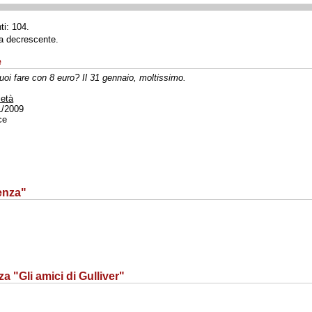
ti: 104.
ta decrescente.
e
oi fare con 8 euro? Il 31 gennaio, moltissimo.
ietà
1/2009
ce
lenza"
a "Gli amici di Gulliver"