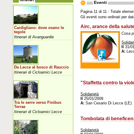
Eventi
Pagina 11 di 11 - Totale elemen
Gli eventi sono ordinati per da
Airc, arance della salut
Cardigliano: dove osano le
tegole
Cosa pu
Itinerari di Avanguardie
Solidar
Il
31/0
A:
Lec
Da Lecce al bosco di Rauccio
Itinerari di Cicloamici Lecce
"Staffetta contro la vio
Solidarietà
Il
25/01/2009
Tra le serre verso Finibus
A:
San Cesario Di Lecce (LE)
Terrae
Itinerari di Cicloamici Lecce
Tombolata di beneficenz
Solidarietà