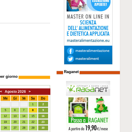
Raganet
per giorno
<
Agosto 2026
>
Me
Gi
Ve
Sa
Do
1
2
5
6
7
8
9
12
13
14
15
16
19
20
21
22
23
26
27
28
29
30