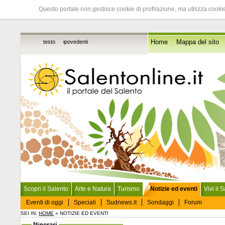
Questo portale non gestisce cookie di profilazione, ma utilizza cookie
testo
ipovedenti
Home
Mappa del sito
Scopri il Salento
Arte e Natura
Turismo
Notizie ed eventi
Vivi il 
Eventi di oggi
Speciali
Sudnews.it
Sondaggi
Forum
SEI IN:
HOME
» NOTIZIE ED EVENTI
Itinerari