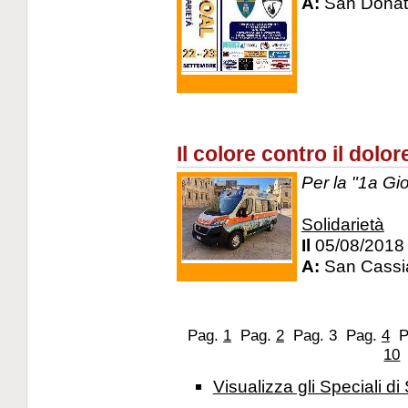
A:
San Donato
Il colore contro il dolor
Per la "1a Gio
Solidarietà
Il
05/08/2018
A:
San Cassia
Pag.
1
Pag.
2
Pag. 3
Pag.
4
P
10
Visualizza gli Speciali di 