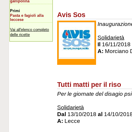
gallipolina
Primi
Avis Sos
Pasta e fagioli alla
leccese
Inaugurazion
Vai all'elenco completo
delle ricette
Solidarietà
Il
16/11/2018
A:
Morciano D
Tutti matti per il riso
Per le giornate del disagio ps
Solidarietà
Dal
13/10/2018
al
14/10/201
A:
Lecce