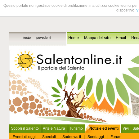
Questo portale non gestisce cookie di profilazione, ma utilizza cookie tecnici per 
dispositivo.
V
testo
ipovedenti
Home
Mappa del sito
Email
Red
Scopri il Salento
Arte e Natura
Turismo
Notizie ed eventi
Vivi il Sa
Eventi di oggi
Speciali
Sudnews.it
Sondaggi
Forum