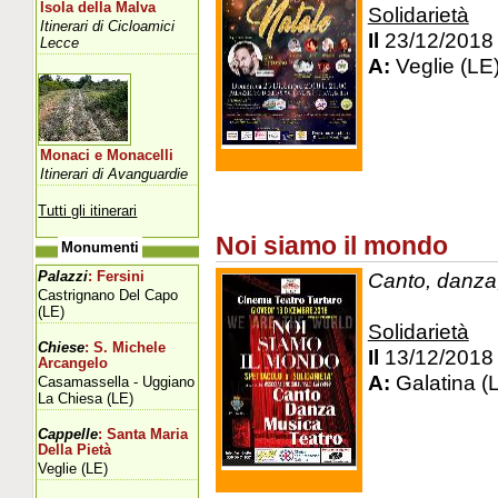
Isola della Malva
Solidarietà
Itinerari di Cicloamici
Il
23/12/2018
Lecce
A:
Veglie (LE
Monaci e Monacelli
Itinerari di Avanguardie
Tutti gli itinerari
Noi siamo il mondo
Monumenti
Canto, danza,
Palazzi
: Fersini
Castrignano Del Capo
(LE)
Solidarietà
Chiese
: S. Michele
Il
13/12/2018
Arcangelo
A:
Galatina (
Casamassella - Uggiano
La Chiesa (LE)
Cappelle
: Santa Maria
Della Pietà
Veglie (LE)