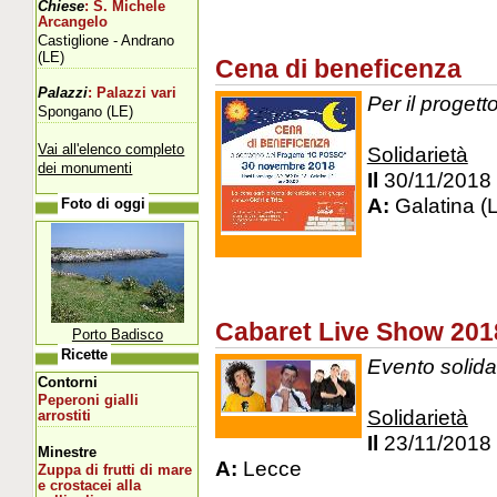
Chiese
: S. Michele
Arcangelo
Castiglione - Andrano
(LE)
Cena di beneficenza
Palazzi
: Palazzi vari
Per il progett
Spongano (LE)
Vai all'elenco completo
Solidarietà
dei monumenti
Il
30/11/2018
A:
Galatina (
Foto di oggi
Cabaret Live Show 201
Porto Badisco
Ricette
Evento solida
Contorni
Peperoni gialli
Solidarietà
arrostiti
Il
23/11/2018
Minestre
A:
Lecce
Zuppa di frutti di mare
e crostacei alla