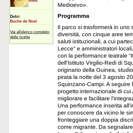
mele
Medioevo».
Programma
Dolci
Buche de Noel
Il parco si trasformerà in uno 
Vai all'elenco completo
diversità, con cinque aree tem
delle ricette
saluti istituzionali, a cui part
Lecce" e amministratori locali,
con la performance teatrale “It
dell'Istituto Virgilio-Redi di
originario della Guinea, studi
pirata la notte del 3 agosto 2
Squinzano-Campi. A seguire l
progetto internazionale di cui
migliorare e facilitare l'integ
Una performance inserita all'in
per conoscere da vicino le sin
fronteggiare una doppia disc
come migrante. Da segnalare l'