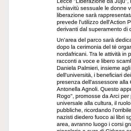
Lecce "Liberazione da Juju", i
schiavitù sessuale le donne vit
liberazione sarà rappresentat
prevede l'utilizzo dell'Action
derivanti dal superamento di 
Un'area del parco sarà dedica
dopo la cerimonia del té organi
nordafricani. Tra le attività i
racconti a voce e libero scamb
Daniela Palmieri, insieme agli
dell'università, i beneficiari d
presenza dell'assessore alla
Antonella Agnoli. Questo appun
Rogo", promosse da Arci per p
universale alla cultura, il ruo
pubbliche, ricordando l’orrib
nazisti diedero fuoco ai libri 
area, avranno luogo i corsi gra
giocoleria a cura di Cirknos