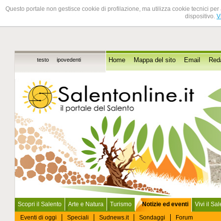
Questo portale non gestisce cookie di profilazione, ma utilizza cookie tecnici per 
dispositivo.
V
testo
ipovedenti
Home
Mappa del sito
Email
Red
Scopri il Salento
Arte e Natura
Turismo
Notizie ed eventi
Vivi il Sa
Eventi di oggi
Speciali
Sudnews.it
Sondaggi
Forum