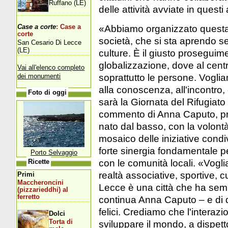
Ruffano (LE)
delle attività avviate in questi 
«Abbiamo organizzato questa
Case a corte
: Case a
corte
società, che si sta aprendo se
San Cesario Di Lecce
(LE)
culture. È il giusto proseguim
globalizzazione, dove al cent
Vai all'elenco completo
soprattutto le persone. Vogli
dei monumenti
alla conoscenza, all'incontro
Foto di oggi
sarà la Giornata del Rifugiato
commento di Anna Caputo, pr
nato dal basso, con la volontà
mosaico delle iniziative condiv
forte sinergia fondamentale pe
Porto Selvaggio
con le comunità locali. «Vogli
Ricette
realtà associative, sportive, c
Primi
Maccheroncini
Lecce è una città che ha semp
(pizzarieddhi) al
ferretto
continua Anna Caputo – e di
felici. Crediamo che l'interazi
Dolci
sviluppare il mondo, a dispetto
Torta di