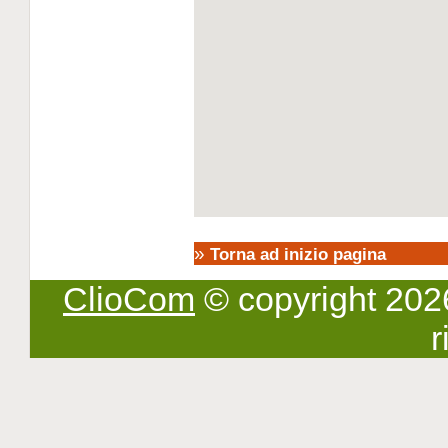
»
Torna ad inizio pagina
ClioCom
© copyright 2026 -
r