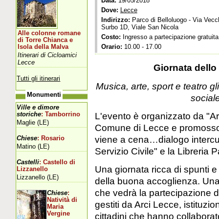
Data:
19/05/2018
Dove:
Lecce
Indirizzo:
Parco di Belloluogo - Via Vecc
Surbo 1D, Viale San Nicola
Alle colonne romane
Costo:
Ingresso a partecipazione gratuita
di Torre Chianca e
Orario:
10.00 - 17.00
Isola della Malva
Itinerari di Cicloamici
Lecce
Giornata dello
Tutti gli itinerari
Musica, arte, sport e teatro gl
Monumenti
social
Ville e dimore
L'evento è organizzato da "Arc
storiche
: Tamborrino
Maglie (LE)
Comune di Lecce e promosso al
viene a cena…dialogo intercul
Chiese
: Rosario
Matino (LE)
Servizio Civile" e la Libreria P
Castelli
: Castello di
Una giornata ricca di spunti e 
Lizzanello
Lizzanello (LE)
della buona accoglienza. Una 
che vedrà la partecipazione di 
Chiese
:
Natività di
gestiti da Arci Lecce, istituzio
Maria
Vergine
cittadini che hanno collaborat