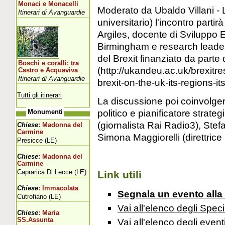
Monaci e Monacelli
Moderato da Ubaldo Villani - Lu
Itinerari di Avanguardie
universitario) l'incontro parti
Argiles, docente di Sviluppo 
Birmingham e research leader
del Brexit finanziato da parte
Boschi e coralli: tra
(http://ukandeu.ac.uk/brexit
Castro e Acquaviva
Itinerari di Avanguardie
brexit-on-the-uk-its-regions-its
Tutti gli itinerari
La discussione poi coinvolg
politico e pianificatore strate
Monumenti
(giornalista Rai Radio3), Ste
Chiese
: Madonna del
Carmine
Simona Maggiorelli (direttrice 
Presicce (LE)
Chiese
: Madonna del
Carmine
Caprarica Di Lecce (LE)
Link utili
Chiese
: Immacolata
Segnala un evento alla
Cutrofiano (LE)
Vai all'elenco degli Speci
Chiese
: Maria
SS.Assunta
Vai all'elenco degli event