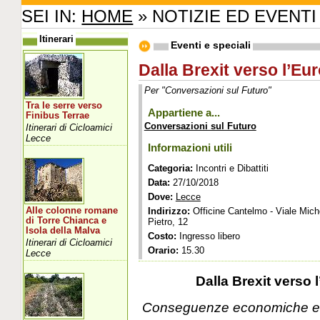
SEI IN:
HOME
» NOTIZIE ED EVENTI
Itinerari
Eventi e speciali
Dalla Brexit verso l’E
Per "Conversazioni sul Futuro"
Tra le serre verso
Appartiene a...
Finibus Terrae
Conversazioni sul Futuro
Itinerari di Cicloamici
Lecce
Informazioni utili
Categoria:
Incontri e Dibattiti
Data:
27/10/2018
Dove:
Lecce
Alle colonne romane
Indirizzo:
Officine Cantelmo - Viale Mich
di Torre Chianca e
Pietro, 12
Isola della Malva
Costo:
Ingresso libero
Itinerari di Cicloamici
Orario:
15.30
Lecce
Dalla Brexit verso
Conseguenze economiche e po