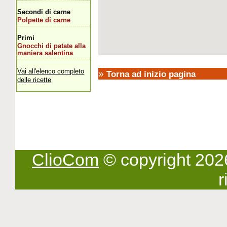
Secondi di carne
Polpette di carne
Primi
Gnocchi di patate alla
maniera salentina
Vai all'elenco completo
»
Torna ad inizio pagina
delle ricette
ClioCom
© copyright 2026 -
r