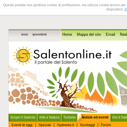
Questo portale non gestisce cookie di profilazione, ma utilizza cookie tecnici per 
dispositivo.
V
testo
ipovedenti
Home
Mappa del sito
Email
Red
Scopri il Salento
Arte e Natura
Turismo
Notizie ed eventi
Vivi il Sa
Eventi di oggi
Speciali
Sudnews.it
Sondaggi
Forum