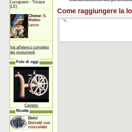
Lucugnano - Tricase
(LE)
Come raggiungere la loca
Chiese
: S.
Matteo
Lecce
Vai all'elenco completo
dei monumenti
Foto di oggi
Carretto
Ricette
Dolci
Dolcetti con
cioccolato