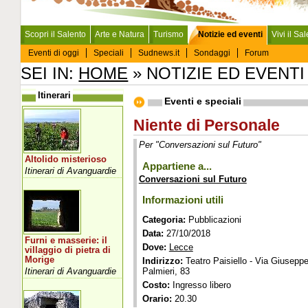
Scopri il Salento
Arte e Natura
Turismo
Notizie ed eventi
Vivi il Sa
Eventi di oggi
Speciali
Sudnews.it
Sondaggi
Forum
SEI IN:
HOME
» NOTIZIE ED EVENTI
Itinerari
Eventi e speciali
Niente di Personale
Per "Conversazioni sul Futuro"
Altolido misterioso
Appartiene a...
Itinerari di Avanguardie
Conversazioni sul Futuro
Informazioni utili
Categoria:
Pubblicazioni
Data:
27/10/2018
Furni e masserie: il
Dove:
Lecce
villaggio di pietra di
Morige
Indirizzo:
Teatro Paisiello - Via Giusepp
Itinerari di Avanguardie
Palmieri, 83
Costo:
Ingresso libero
Orario:
20.30