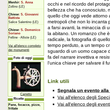
Menhir
: S. Anna
occhi e nel ricordo del protag
Zollino (LE)
bellezza che ha conosciuto, n
Chiese
: S. Giovanni
quello che oggi vede attorno a
Battista
metropoli che non lo incanta p
Salice Salentino (LE)
a farsi avanti, la minaccia di
Chiese
: S. Domenico
la abitano. Un romanzo che è 
Soriano
Felline - Alliste (LE)
radicale, la fotografia di quel
tempo perduto, a un tempo crist
Vai all'elenco completo
dei monumenti
sguardo di un uomo capace di
fa del narrare invettiva e res
Foto di oggi
l’unica chiave per salvare il fu
Link utili
Segnala un evento alla
Carretto
Vai all'elenco degli Speci
Ricette
Vai all'elenco degli event
Pane, focacce, pizze,
frittate