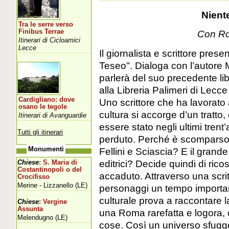
Nient
Tra le serre verso
Finibus Terrae
Con Ro
Itinerari di Cicloamici
Lecce
Il giornalista e scrittore pre
Teseo". Dialoga con l’autore 
parlerà del suo precedente li
alla Libreria Palimeri di Lec
Cardigliano: dove
Uno scrittore che ha lavorato 
osano le tegole
cultura si accorge d’un tratto
Itinerari di Avanguardie
essere stato negli ultimi trent
Tutti gli itinerari
perduto. Perché è scomparso 
Monumenti
Fellini e Sciascia? E il grand
editrici? Decide quindi di ricos
Chiese
: S. Maria di
Costantinopoli o del
accaduto. Attraverso una scrit
Crocifisso
Merine - Lizzanello (LE)
personaggi un tempo importan
culturale prova a raccontare l
Chiese
: Vergine
Assunta
una Roma rarefatta e logora, c
Melendugno (LE)
cose. Così un universo sfugge