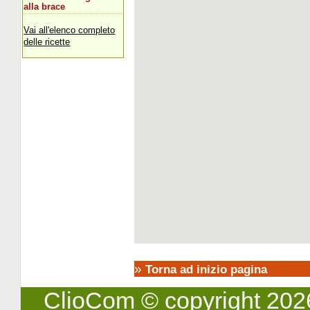
alla brace
Vai all'elenco completo
delle ricette
»
Torna ad inizio pagina
ClioCom
© copyright 2026 -