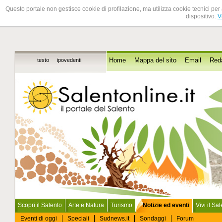
Questo portale non gestisce cookie di profilazione, ma utilizza cookie tecnici per 
dispositivo.
V
testo
ipovedenti
Home
Mappa del sito
Email
Red
Scopri il Salento
Arte e Natura
Turismo
Notizie ed eventi
Vivi il Sa
Eventi di oggi
Speciali
Sudnews.it
Sondaggi
Forum