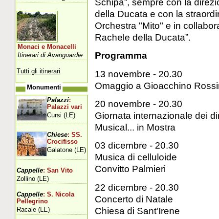
Schipa”, sempre con la direzi
della Ducata e con la straordi
Orchestra "Mito" e in collabo
Rachele della Ducata”.
Monaci e Monacelli
Programma
Itinerari di Avanguardie
Tutti gli itinerari
13 novembre - 20.30
Omaggio a Gioacchino Rossini
Monumenti
Palazzi
:
20 novembre - 20.30
Palazzi vari
Giornata internazionale dei dir
Cursi (LE)
Musical... in Mostra
Chiese
: SS.
Crocifisso
03 dicembre - 20.30
Galatone (LE)
Musica di celluloide
Convitto Palmieri
Cappelle
: San Vito
Zollino (LE)
22 dicembre - 20.30
Cappelle
: S. Nicola
Concerto di Natale
Pellegrino
Chiesa di Sant'Irene
Racale (LE)