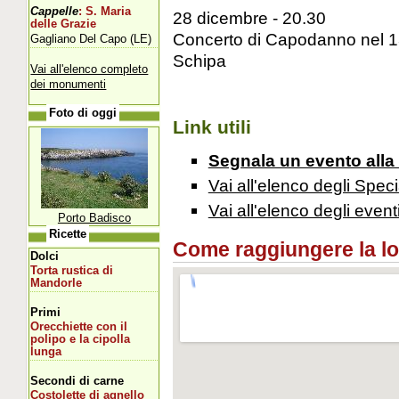
Cappelle
: S. Maria
28 dicembre - 20.30
delle Grazie
Concerto di Capodanno nel 130
Gagliano Del Capo (LE)
Schipa
Vai all'elenco completo
dei monumenti
Foto di oggi
Link utili
Segnala un evento alla
Vai all'elenco degli Speci
Vai all'elenco degli event
Porto Badisco
Ricette
Come raggiungere la loca
Dolci
Torta rustica di
Mandorle
Primi
Orecchiette con il
polipo e la cipolla
lunga
Secondi di carne
Costolette di agnello