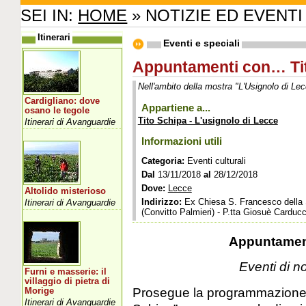
SEI IN:
HOME
» NOTIZIE ED EVENTI
Itinerari
Eventi e speciali
Appuntamenti con… Ti
Nell'ambito della mostra "L'Usignolo di Le
Cardigliano: dove
Appartiene a...
osano le tegole
Tito Schipa - L'usignolo di Lecce
Itinerari di Avanguardie
Informazioni utili
Categoria:
Eventi culturali
Dal
13/11/2018
al
28/12/2018
Dove:
Lecce
Altolido misterioso
Indirizzo:
Ex Chiesa S. Francesco della
Itinerari di Avanguardie
(Convitto Palmieri) - P.tta Giosuè Carducc
Appuntament
Eventi di 
Furni e masserie: il
villaggio di pietra di
Prosegue la programmazione
Morige
Itinerari di Avanguardie