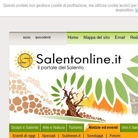
Questo portale non gestisce cookie di profilazione, ma utilizza cookie tecnici per 
dispositivo.
V
testo
ipovedenti
Home
Mappa del sito
Email
Red
Scopri il Salento
Arte e Natura
Turismo
Notizie ed eventi
Vivi il Sa
Eventi di oggi
Speciali
Sudnews.it
Sondaggi
Forum