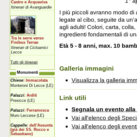
1° 
Castro e Acquaviva
Itinerari di Avanguardie
I più piccoli avranno modo di 
legate al cibo, seguite da un’a
agli adulti! Colori, carta, colla
ingredienti fondamentali di u
Tra le serre verso
Finibus Terrae
Età 5 - 8 anni, max. 10 bamb
Itinerari di Cicloamici
Lecce
Tutti gli itinerari
Galleria immagini
Monumenti
Visualizza la galleria im
Chiese
: Immacolata
Monteroni Di Lecce (LE)
Palazzi
: Arditi
Link utili
Presicce (LE)
Segnala un evento alla
Palazzi
: Ferramosca
Muro Leccese (LE)
Vai all'elenco degli Speci
Vai all'elenco degli event
Cappelle
: dell'Assunta
(già dei SS. Rocco e
Sebastiano)