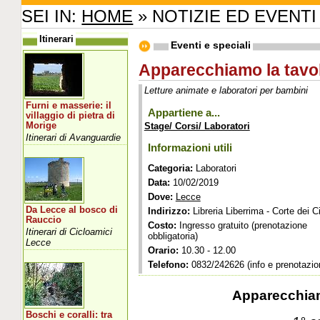
SEI IN:
HOME
» NOTIZIE ED EVENTI
Itinerari
Eventi e speciali
Apparecchiamo la tavol
Letture animate e laboratori per bambini
Furni e masserie: il
Appartiene a...
villaggio di pietra di
Morige
Stage/ Corsi/ Laboratori
Itinerari di Avanguardie
Informazioni utili
Categoria:
Laboratori
Data:
10/02/2019
Dove:
Lecce
Da Lecce al bosco di
Indirizzo:
Libreria Liberrima - Corte dei C
Rauccio
Costo:
Ingresso gratuito (prenotazione
Itinerari di Cicloamici
obbligatoria)
Lecce
Orario:
10.30 - 12.00
Telefono:
0832/242626 (info e prenotazion
Apparecchiam
Boschi e coralli: tra