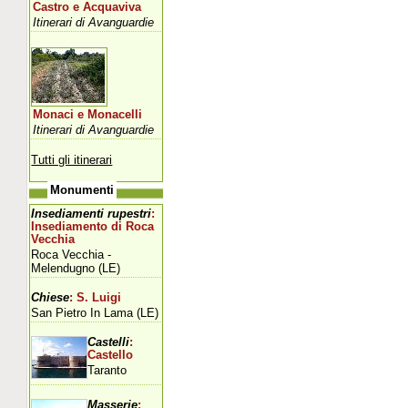
Castro e Acquaviva
Itinerari di Avanguardie
Monaci e Monacelli
Itinerari di Avanguardie
Tutti gli itinerari
Monumenti
Insediamenti rupestri
:
Insediamento di Roca
Vecchia
Roca Vecchia -
Melendugno (LE)
Chiese
: S. Luigi
San Pietro In Lama (LE)
Castelli
:
Castello
Taranto
Masserie
: