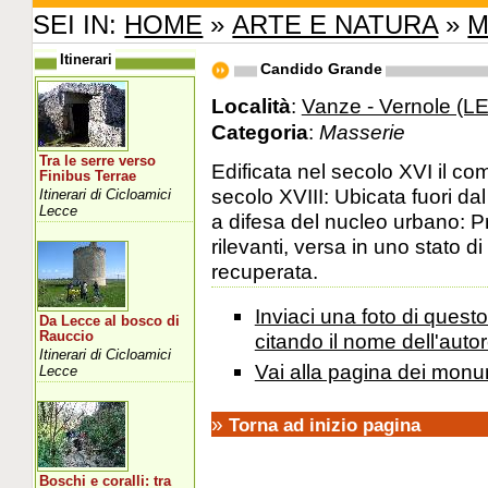
SEI IN:
HOME
»
ARTE E NATURA
»
M
Itinerari
Candido Grande
Località
:
Vanze - Vernole (LE
Categoria
:
Masserie
Tra le serre verso
Edificata nel secolo XVI il co
Finibus Terrae
secolo XVIII: Ubicata fuori da
Itinerari di Cicloamici
Lecce
a difesa del nucleo urbano: Pr
rilevanti, versa in uno stato
recuperata.
Inviaci una foto di ques
Da Lecce al bosco di
Rauccio
citando il nome dell'autor
Itinerari di Cicloamici
Vai alla pagina dei monu
Lecce
»
Torna ad inizio pagina
Boschi e coralli: tra