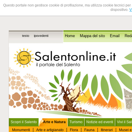
Questo portale non gestisce cookie di profilazione, ma utilizza cookie tecnici per 
dispositivo.
V
testo
ipovedenti
Home
Mappa del sito
Email
Red
Scopri il Salento
Arte e Natura
Turismo
Notizie ed eventi
Vivi il Sa
Monumenti
Arte e artigianato
Flora
Fauna
Itinerari
Musei e