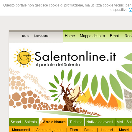
Questo portale non gestisce cookie di profilazione, ma utilizza cookie tecnici per 
dispositivo.
V
testo
ipovedenti
Home
Mappa del sito
Email
Red
Scopri il Salento
Arte e Natura
Turismo
Notizie ed eventi
Vivi il Sa
Monumenti
Arte e artigianato
Flora
Fauna
Itinerari
Musei e