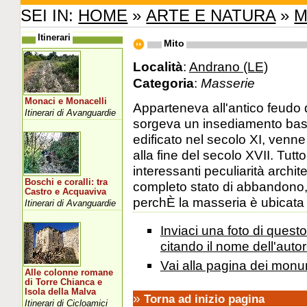
SEI IN:
HOME
»
ARTE E NATURA
»
M
Itinerari
Mito
Località
:
Andrano (LE)
Categoria
:
Masserie
Monaci e Monacelli
Apparteneva all'antico feudo 
Itinerari di Avanguardie
sorgeva un insediamento basi
edificato nel secolo XI, venn
alla fine del secolo XVII. Tut
interessanti peculiarità archit
Boschi e coralli: tra
completo stato di abbandono, è
Castro e Acquaviva
perchÈ la masseria è ubicata 
Itinerari di Avanguardie
Inviaci una foto di ques
citando il nome dell'autor
Vai alla pagina dei monu
Alle colonne romane
di Torre Chianca e
Isola della Malva
»
Torna ad inizio pagina
Itinerari di Cicloamici