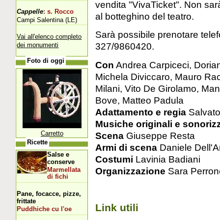
vendita "VivaTicket". Non sar
Cappelle
: s. Rocco
al botteghino del teatro.
Campi Salentina (LE)
Sarà possibile prenotare telef
Vai all'elenco completo
327/9860420.
dei monumenti
Foto di oggi
Con
Andrea Carpiceci, Dorian
Michela Diviccaro, Mauro Rac
Milani, Vito De Girolamo, Ma
Bove, Matteo Padula
Adattamento e regia
Salvator
Musiche originali e sonori
Carretto
Scena
Giuseppe Resta
Ricette
Armi di scena
Daniele Dell'
Salse e
Costumi
Lavinia Badiani
conserve
Organizzazione
Sara Perrone
Marmellata
di fichi
Pane, focacce, pizze,
frittate
Link utili
Puddhiche cu l'oe