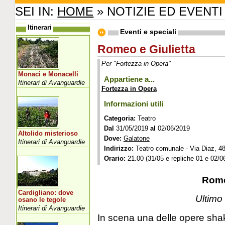
SEI IN:
HOME
» NOTIZIE ED EVENTI
Itinerari
Eventi e speciali
Romeo e Giulietta
Per "Fortezza in Opera"
Monaci e Monacelli
Appartiene a...
Itinerari di Avanguardie
Fortezza in Opera
Informazioni utili
Categoria:
Teatro
Dal
31/05/2019
al
02/06/2019
Altolido misterioso
Dove:
Galatone
Itinerari di Avanguardie
Indirizzo:
Teatro comunale - Via Diaz, 4
Orario:
21.00 (31/05 e repliche 01 e 02/0
Rome
Cardigliano: dove
Ultim
osano le tegole
Itinerari di Avanguardie
In scena una delle opere sha