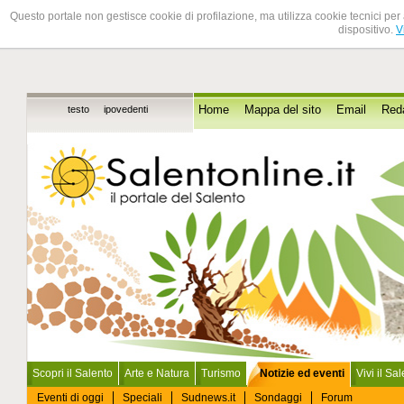
Questo portale non gestisce cookie di profilazione, ma utilizza cookie tecnici per 
dispositivo.
V
testo
ipovedenti
Home
Mappa del sito
Email
Red
Scopri il Salento
Arte e Natura
Turismo
Notizie ed eventi
Vivi il Sa
Eventi di oggi
Speciali
Sudnews.it
Sondaggi
Forum