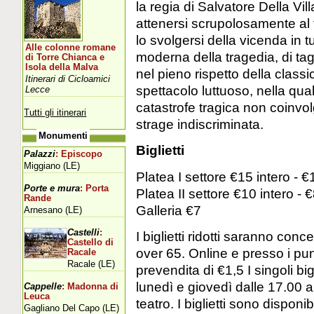
la regia di Salvatore Della Vi
attenersi scrupolosamente al t
lo svolgersi della vicenda in t
Alle colonne romane
moderna della tragedia, di ta
di Torre Chianca e
Isola della Malva
nel pieno rispetto della class
Itinerari di Cicloamici
spettacolo luttuoso, nella quale
Lecce
catastrofe tragica non coinvol
Tutti gli itinerari
strage indiscriminata.
Monumenti
Biglietti
Palazzi
: Episcopo
Miggiano (LE)
Platea I settore €15 intero - €
Porte e mura
: Porta
Platea II settore €10 intero - €
Rande
Galleria €7
Arnesano (LE)
Castelli
:
I biglietti ridotti saranno co
Castello di
over 65. Online e presso i pun
Racale
Racale (LE)
prevendita di €1,5 I singoli bi
lunedì e giovedì dalle 17.00 a
Cappelle
: Madonna di
Leuca
teatro. I biglietti sono disponi
Gagliano Del Capo (LE)