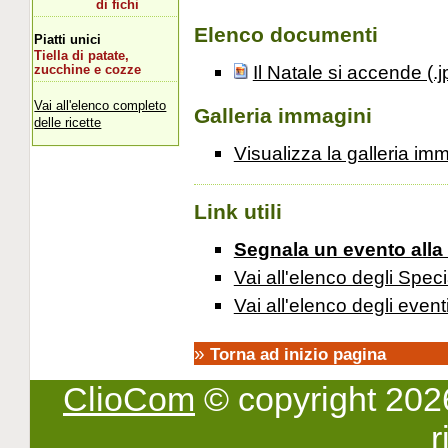
di fichi
Elenco documenti
Piatti unici
Tiella di patate,
Il Natale si accende (.
zucchine e cozze
Vai all'elenco completo
Galleria immagini
delle ricette
Visualizza la galleria im
Link utili
Segnala un evento alla
Vai all'elenco degli Speci
Vai all'elenco degli event
»
Torna ad inizio pagina
ClioCom
© copyright 2026 -
r