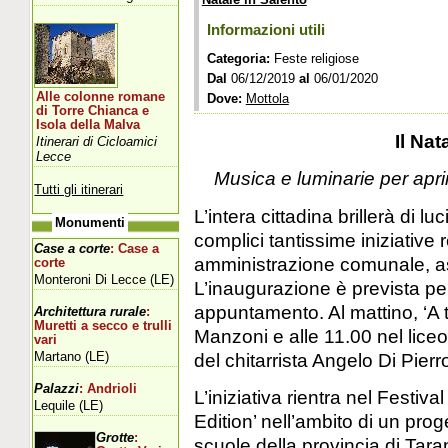
Informazioni utili
Categoria:
Feste religiose
Dal
06/12/2019
al
06/01/2020
Alle colonne romane
Dove:
Mottola
di Torre Chianca e
Isola della Malva
Il Na
Itinerari di Cicloamici
Lecce
Musica e luminarie per aprire
Tutti gli itinerari
L’intera cittadina brillerà di l
Monumenti
complici tantissime iniziative 
Case a corte
: Case a
amministrazione comunale, asso
corte
Monteroni Di Lecce (LE)
L’inaugurazione è prevista p
appuntamento. Al mattino, ‘A tu
Architettura rurale
:
Muretti a secco e trulli
Manzoni e alle 11.00 nel lice
vari
Martano (LE)
del chitarrista Angelo Di Pierr
Palazzi
: Andrioli
L’iniziativa rientra nel Festiva
Lequile (LE)
Edition’ nell’ambito di un prog
Grotte
:
scuole della provincia di Taran