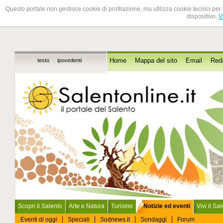
Questo portale non gestisce cookie di profilazione, ma utilizza cookie tecnici per 
dispositivo.
V
testo
ipovedenti
Home
Mappa del sito
Email
Red
Scopri il Salento
Arte e Natura
Turismo
Notizie ed eventi
Vivi il Sa
Eventi di oggi
Speciali
Sudnews.it
Sondaggi
Forum