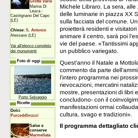
Grotte Varie
Michele Libraro. La sera, alle 
Marina Di
Leuca -
delle luminarie in piazza XX 
Castrignano Del Capo
(LE)
sulla facciata del comune. Un
proietterà residenti e visitator
Chiese
: S. Antonio
animare il centro, sarà poi l’e
Alessano (LE)
vie del paese. «Tantissimi appu
Vai all'elenco completo
un pubblico variegato.
dei monumenti
Foto di oggi
Quest’anno il Natale a Mottol
commento da parte dell’ammi
l’intero programma nei prossimi
rievocazioni, mercatini natali
mostre, presentazioni di libri 
Porto Selvaggio
concludono- con il coinvolgim
Ricette
manifestazioni ormai collauda
Dolci
cultura, svago e tradizioni».
Purceddhruzzi
Il programma dettagliato cl
Salse e
conserve
Marmellata