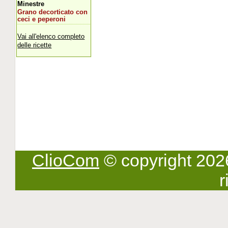
Minestre
Grano decorticato con
ceci e peperoni
Vai all'elenco completo
delle ricette
ClioCom
© copyright 2026 -
r