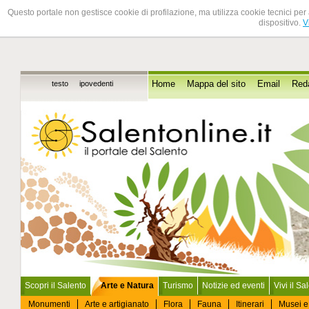
Questo portale non gestisce cookie di profilazione, ma utilizza cookie tecnici per 
dispositivo.
V
testo
ipovedenti
Home
Mappa del sito
Email
Red
Scopri il Salento
Arte e Natura
Turismo
Notizie ed eventi
Vivi il Sa
Monumenti
Arte e artigianato
Flora
Fauna
Itinerari
Musei e