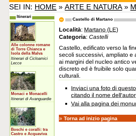
SEI IN:
HOME
»
ARTE E NATURA
»
M
Itinerari
Castello di Martano
Località
:
Martano (LE)
Categoria
:
Castelli
Alle colonne romane
Castello, edificato verso la fi
di Torre Chianca e
Isola della Malva
secoli successivi, ampliato e 
Itinerari di Cicloamici
ai margini del nucleo antico 
Lecce
discreto ed è fruibile solo q
culturali.
Inviaci una foto di ques
Monaci e Monacelli
citando il nome dell'autor
Itinerari di Avanguardie
Vai alla pagina dei monu
»
Torna ad inizio pagina
Boschi e coralli: tra
Castro e Acquaviva