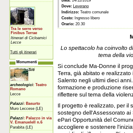
Data:
14/12/2019
Dove:
Leverano
Indirizzo:
Teatro comunale
Costo:
Ingresso libero
Orario:
20.30
Tra le serre verso
Finibus Terrae
Itinerari di Cicloamici
Lecce
Lo spettacolo ha coinvolto diec
Tutti gli itinerari
tema della vi
Monumenti
Si conclude Ma-Donne il prog
Siti
Terra, già abitato e realizzato 
Salento negli ultimi dieci anni
archeologici
: Teatro
formazione e produzione riserva
Romano
riflettere sul tema della viole
Lecce
Palazzi
: Basurto
Il progetto è realizzato, per 
Muro Leccese (LE)
sostegno dell'Assessorato ai S
Palazzi
: Palazzo in via
ePari Opportunità del Comune
V. EmanueleII n.6
accogliere e sostenere l'inizia
Parabita (LE)