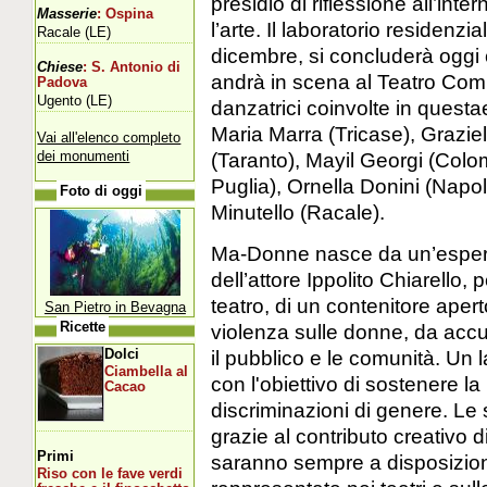
presidio di riflessione all’int
Masserie
: Ospina
l’arte. Il laboratorio residenzi
Racale (LE)
dicembre, si concluderà oggi
Chiese
: S. Antonio di
andrà in scena al Teatro Comun
Padova
Ugento (LE)
danzatrici coinvolte in quest
Maria Marra (Tricase), Graziel
Vai all'elenco completo
dei monumenti
(Taranto), Mayil Georgi (Colom
Puglia), Ornella Donini (Napol
Foto di oggi
Minutello (Racale).
Ma-Donne nasce da un’esperi
dell’attore Ippolito Chiarello,
teatro, di un contenitore apert
San Pietro in Bevagna
violenza sulle donne, da accu
Ricette
il pubblico e le comunità. Un 
Dolci
Ciambella al
con l'obiettivo di sostenere la 
Cacao
discriminazioni di genere. Le s
grazie al contributo creativo 
Primi
saranno sempre a disposizio
Riso con le fave verdi