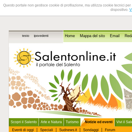
Questo portale non gestisce cookie di profilazione, ma utilizza cookie tecnici per 
dispositivo.
V
testo
ipovedenti
Home
Mappa del sito
Email
Red
Scopri il Salento
Arte e Natura
Turismo
Notizie ed eventi
Vivi il Sa
Eventi di oggi
Speciali
Sudnews.it
Sondaggi
Forum