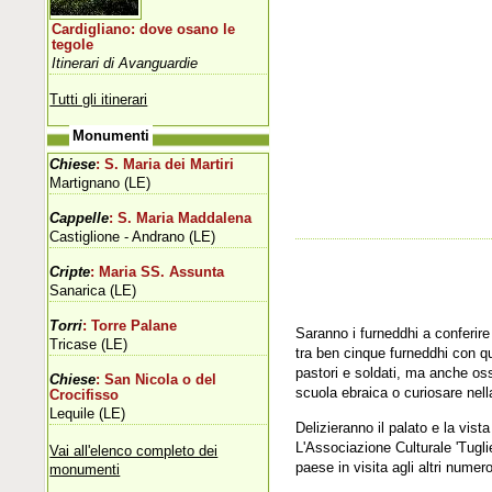
Cardigliano: dove osano le
tegole
Itinerari di Avanguardie
Tutti gli itinerari
Monumenti
Chiese
: S. Maria dei Martiri
Martignano (LE)
Cappelle
: S. Maria Maddalena
Castiglione - Andrano (LE)
Cripte
: Maria SS. Assunta
Sanarica (LE)
Torri
: Torre Palane
Saranno i furneddhi a conferire
Tricase (LE)
tra ben cinque furneddhi con qu
pastori e soldati, ma anche oss
Chiese
: San Nicola o del
scuola ebraica o curiosare nella
Crocifisso
Lequile (LE)
Delizieranno il palato e la vist
L'Associazione Culturale 'Tuglie
Vai all'elenco completo dei
paese in visita agli altri numero
monumenti