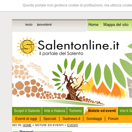
Questo portale non gestisce cookie di profilazione, ma utilizza cookie
testo
ipovedenti
Home
Mappa del sito
Scopri il Salento
Arte e Natura
Turismo
Notizie ed eventi
Vivi il 
Eventi di oggi
Speciali
Sudnews.it
Sondaggi
Forum
SEI IN:
HOME
» NOTIZIE ED EVENTI »
EVENTI
Itinerari