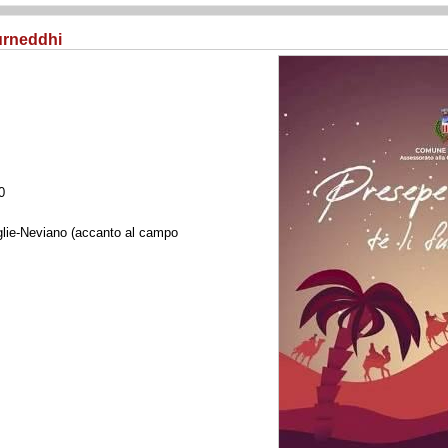
Furneddhi
0
glie-Neviano (accanto al campo