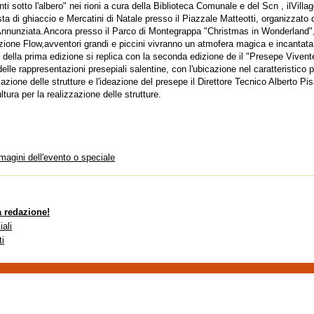
onti sotto l'albero" nei rioni a cura della Biblioteca Comunale e del Scn , ilVilla
ta di ghiaccio e Mercatini di Natale presso il Piazzale Matteotti, organizzato
nnunziata.Ancora presso il Parco di Montegrappa "Christmas in Wonderland", 
azione Flow,avventori grandi e piccini vivranno un atmofera magica e incantata
ella prima edizione si replica con la seconda edizione de il "Presepe Vivente t
delle rappresentazioni presepiali salentine, con l'ubicazione nel caratteristico 
zzazione delle strutture e l'ideazione del presepe il Direttore Tecnico Alberto Pi
ltura per la realizzazione delle strutture.
mmagini dell'evento o speciale
a redazione!
iali
ti