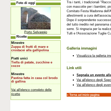
Tra i tanti, i tradizionali "Racc
Foto di oggi
con mascotte per i bambini, pis
Comitato Festa Madonna dell'A
allestimenti a cura dell'associ
Dopo il sorprendente successo d
del tutto inedito nel panorama 
serre. Si ringrazia per la reali
Porto Selvaggio
Tulli e l'Associazione Tuglie Cu
Ricette
Minestre
Zuppa di frutti di mare e
Galleria immagini
crostacei alla gallipolina
Visualizza la galleria i
Piatti unici
Tiella di patate, zucchine e
cozze
Link utili
Minestre
Segnala un evento all
Pastina fatta in casa col brodo
Vai all'elenco degli Spec
di gallina
Vai all'elenco degli even
Vai all'elenco completo delle
ricette
»
Torna ad inizio pagina