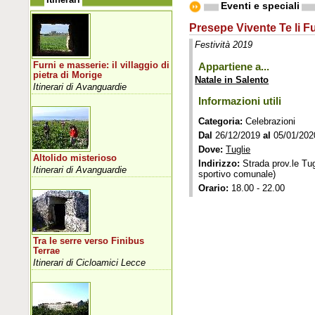
Eventi e speciali
Presepe Vivente Te li 
Festività 2019
Furni e masserie: il villaggio di
Appartiene a...
pietra di Morige
Natale in Salento
Itinerari di Avanguardie
Informazioni utili
Categoria:
Celebrazioni
Dal
26/12/2019
al
05/01/202
Dove:
Tuglie
Altolido misterioso
Indirizzo:
Strada prov.le Tu
Itinerari di Avanguardie
sportivo comunale)
Orario:
18.00 - 22.00
Tra le serre verso Finibus
Terrae
Itinerari di Cicloamici Lecce