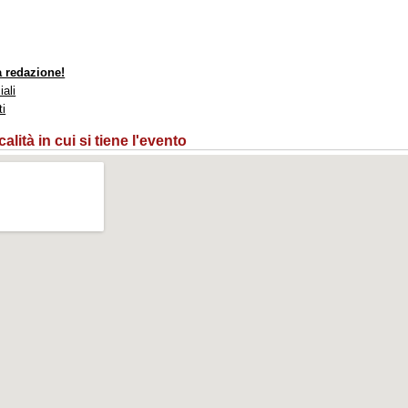
a redazione!
iali
ti
lità in cui si tiene l'evento