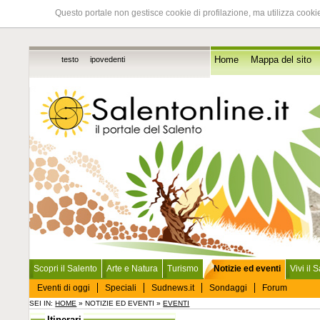
Questo portale non gestisce cookie di profilazione, ma utilizza cookie
testo
ipovedenti
Home
Mappa del sito
Scopri il Salento
Arte e Natura
Turismo
Notizie ed eventi
Vivi il 
Eventi di oggi
Speciali
Sudnews.it
Sondaggi
Forum
SEI IN:
HOME
» NOTIZIE ED EVENTI »
EVENTI
Itinerari