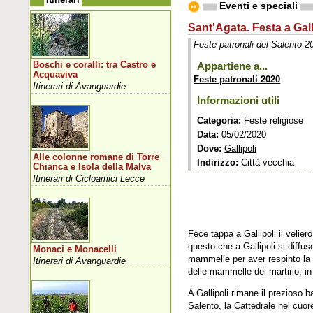
Eventi e speciali
Sant'Agata. Festa a Gall
Feste patronali del Salento 2
Boschi e coralli: tra Castro e
Appartiene a...
Acquaviva
Feste patronali 2020
Itinerari di Avanguardie
Informazioni utili
Categoria:
Feste religiose
Data:
05/02/2020
Dove:
Gallipoli
Alle colonne romane di Torre
Indirizzo:
Città vecchia
Chianca e Isola della Malva
Itinerari di Cicloamici Lecce
Fece tappa a Galiipoli il velier
questo che a Gallipoli si diffu
Monaci e Monacelli
mammelle per aver respinto la 
Itinerari di Avanguardie
delle mammelle del martirio, i
A Gallipoli rimane il prezioso b
Salento, la Cattedrale nel cuor