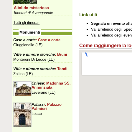
Altolido misterioso
Itinerari di Avanguardie
Link utili
Tutti gli itinerari
Segnala un evento all
Vai all'elenco degli Spec
Monumenti
Vai all'elenco degli even
Case a corte
: Case a corte
Giuggianello (LE)
Come raggiungere la loca
Ville e dimore storiche
: Bruni
Monteroni Di Lecce (LE)
Ville e dimore storiche
: Tondi
Zollino (LE)
Chiese
: Madonna SS.
Annunziata
Leverano (LE)
Palazzi
: Palazzo
Palmieri
Lecce