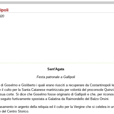
ipoli
020
Sant'Agata
Festa patronale a Gallipoli
o di Goselmo e Gisliberto i quali erano riusciti a recuperare da Costantinopoli le
se il culto per la Santa Catanese martirizzata per volontà del proconsole Quinz
sua corte. Si dice che Goselmo fosse originario di Gallipoli e che, per ricono
n seguito furtivamente spostata a Galatina da Raimondello del Balzo Orsini.
asamento in argento della reliquia ed il culto per la Vergine che si celebra in u
e del Centro Storico.