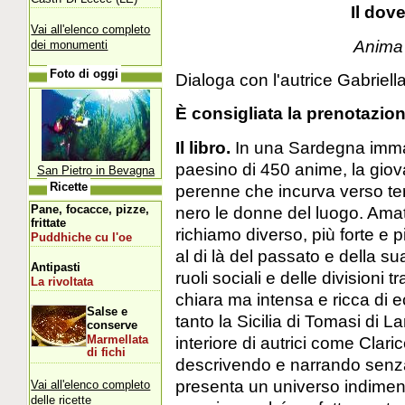
Il dov
Vai all'elenco completo
Anima 
dei monumenti
Foto di oggi
Dialoga con l'autrice Gabriella
È consigliata la prenotazi
Il libro.
In una Sardegna immag
paesino di 450 anime, la giov
San Pietro in Bevagna
perenne che incurva verso ter
Ricette
nero le donne del luogo. Amat
Pane, focacce, pizze,
frittate
richiamo diverso, più forte e 
Puddhiche cu l'oe
al di là del passato e della su
Antipasti
ruoli sociali e delle divisioni t
La rivoltata
chiara ma intensa e ricca di e
Salse e
tanto la Sicilia di Tomasi di 
conserve
interiore di autrici come Clari
Marmellata
di fichi
descrivendo e narrando senza 
presenta un universo indimen
Vai all'elenco completo
delle ricette