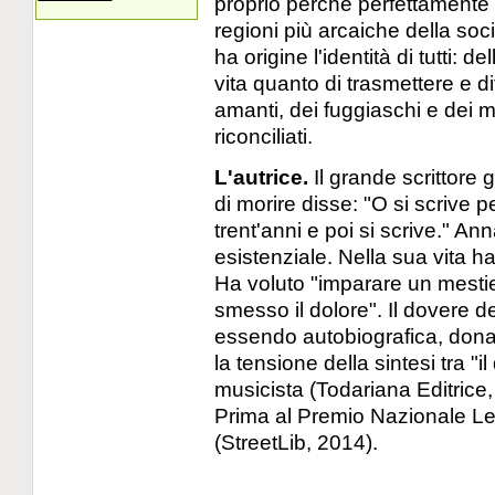
proprio perché perfettamente r
regioni più arcaiche della soci
ha origine l'identità di tutti: d
vita quanto di trasmettere e dif
amanti, dei fuggiaschi e dei mo
riconciliati.
L'autrice.
Il grande scrittor
di morire disse: "O si scrive pe
trent'anni e poi si scrive." A
esistenziale. Nella sua vita h
Ha voluto "imparare un mesti
smesso il dolore". Il dovere 
essendo autobiografica, dona 
la tensione della sintesi tra "i
musicista (Todariana Editric
Prima al Premio Nazionale Let
(StreetLib, 2014).