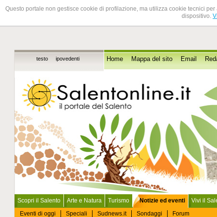
Questo portale non gestisce cookie di profilazione, ma utilizza cookie tecnici per 
dispositivo.
V
testo
ipovedenti
Home
Mappa del sito
Email
Red
Scopri il Salento
Arte e Natura
Turismo
Notizie ed eventi
Vivi il Sa
Eventi di oggi
Speciali
Sudnews.it
Sondaggi
Forum