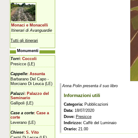
Monaci e Monacelli
Itinerari di Avanguardie
Tutti gli itinerari
Monumenti
Torri
: Coccoli
Presicce (LE)
Cappelle
: Assunta
Barbarano Del Capo -
Morciano Di Leuca (LE)
Anna Polin presenta il suo libro
Palazzi
: Palazzo del
Informazioni utili
Seminario
Gallipoli (LE)
Categoria:
Pubblicazioni
Data:
18/07/2020
Case a corte
: Case a
Dove:
Presicce
corte
Leverano (LE)
Indirizzo:
Caffè del Luminaio
Orario:
21.00
Chiese
: S. Vito
Castrì Di Lecce (LE)