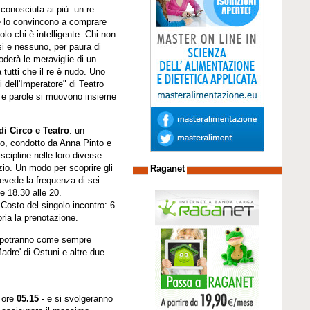
è conosciuta ai più: un re
e lo convincono a comprare
lo chi è intelligente. Chi non
si e nessuno, per paura di
oderà le meraviglie di un
 tutti che il re è nudo. Uno
 dell'Imperatore" di Teatro
ure e parole si muovono insieme
i Circo e Teatro
: un
rio, condotto da Anna Pinto e
cipline nelle loro diverse
azio. Un modo per scoprire gli
Raganet
prevede la frequenza di sei
e 18.30 alle 20.
 Costo del singolo incontro: 6
oria la prenotazione.
lo, potranno come sempre
Madre' di Ostuni e altre due
e ore
05.15
- e si svolgeranno