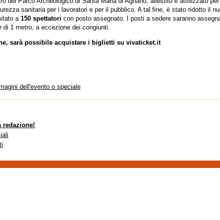
atro del Parco Archeologico di Santa Maria di Agnano, allestito e attrezzato pe
curezza sanitaria per i lavoratori e per il pubblico. A tal fine, è stato ridotto il
mitato a
150 spettatori
con posto assegnato. I posti a sedere saranno assegnat
 di 1 metro, a eccezione dei congiunti.
e, sarà possibile acquistare i biglietti su vivaticket.it
mmagini dell'evento o speciale
a redazione!
iali
ti