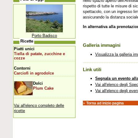
nello spazio aperto dell'Anfite
rispetto di tutte le misure di si
spettacolo, con un ingresso li
assicurando la distanza sociale
In alternativa alla prenotazion
Porto Badisco
Ricette
Galleria immagini
Piatti unici
Tiella di patate, zucchine e
Visualizza la galleria i
cozze
Contorni
Link utili
Carciofi in agrodolce
Segnala un evento all
Dolci
Vai all'elenco degli Spec
Plum Cake
Vai all'elenco degli even
»
Torna ad inizio pagina
Vai all'elenco completo delle
ricette