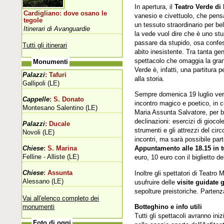
In apertura, il
Teatro Verde d
Cardigliano: dove osano le
vanesio e civettuolo, che pen
tegole
un tessuto straordinario per be
Itinerari di Avanguardie
la vede vuol dire che è uno stu
passare da stupido, osa confess
Tutti gli itinerari
abito inesistente. Tra tanta gen
spettacolo che omaggia la grand
Monumenti
Verde è, infatti, una partitura
Palazzi
: Tafuri
alla storia.
Gallipoli (LE)
Sempre domenica 19 luglio verrà
Cappelle
: S. Donato
incontro magico e poetico, in c
Montesano Salentino (LE)
Maria Assunta Salvatore, per ba
declinazioni: esercizi di giocol
Palazzi
: Ducale
strumenti e gli attrezzi del cir
Novoli (LE)
incontri, ma sarà possibile par
Appuntamento alle 18.15 in tu
Chiese
: S. Marina
Felline - Alliste (LE)
euro, 10 euro con il biglietto de
Chiese
: Assunta
Inoltre gli spettatori di Teatr
Alessano (LE)
usufruire delle
visite guidate g
sepolture preistoriche. Partenz
Vai all'elenco completo dei
monumenti
Botteghino e info utili
Tutti gli spettacoli avranno iniz
Foto di oggi