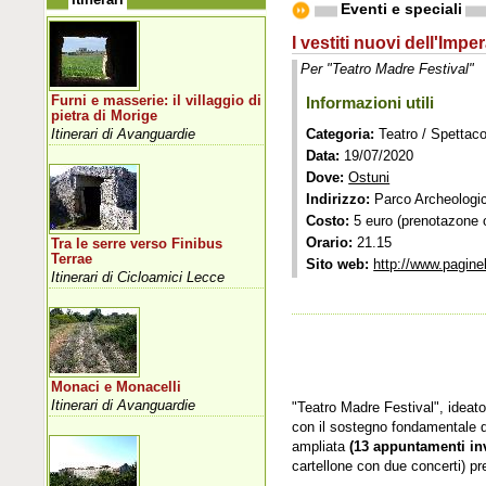
Eventi e speciali
I vestiti nuovi dell'Impe
Per "Teatro Madre Festival"
Furni e masserie: il villaggio di
Informazioni utili
pietra di Morige
Itinerari di Avanguardie
Categoria:
Teatro / Spettaco
Data:
19/07/2020
Dove:
Ostuni
Indirizzo:
Parco Archeologic
Costo:
5 euro (prenotazone o
Orario:
21.15
Tra le serre verso Finibus
Terrae
Sito web:
http://www.pagine
Itinerari di Cicloamici Lecce
Monaci e Monacelli
Itinerari di Avanguardie
"Teatro Madre Festival", idea
con il sostegno fondamentale d
ampliata
(13 appuntamenti inv
cartellone con due concerti) pre