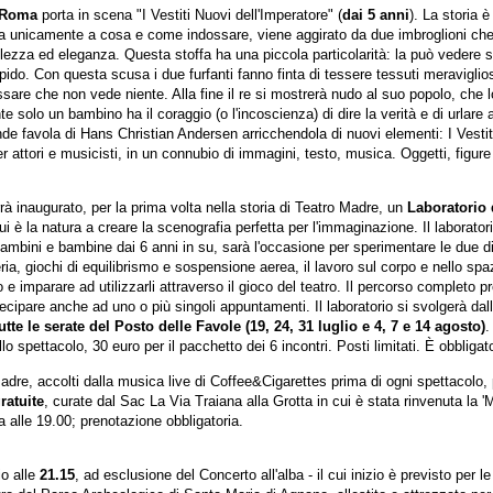
i Roma
porta in scena "I Vestiti Nuovi dell'Imperatore" (
dai 5 anni
). La storia 
sa unicamente a cosa e come indossare, viene aggirato da due imbroglioni ch
llezza ed eleganza. Questa stoffa ha una piccola particolarità: la può vedere so
pido. Con questa scusa i due furfanti fanno finta di tessere tessuti meraviglio
are che non vede niente. Alla fine il re si mostrerà nudo al suo popolo, che l
te solo un bambino ha il coraggio (o l'incoscienza) di dire la verità e di urlare a
e favola di Hans Christian Andersen arricchendola di nuovi elementi: I Vestiti
 per attori e musicisti, in un connubio di immagini, testo, musica. Oggetti, fig
 inaugurato, per la prima volta nella storia di Teatro Madre, un
Laboratorio d
ui è la natura a creare la scenografia perfetta per l'immaginazione. Il laborato
mbini e bambine dai 6 anni in su, sarà l'occasione per sperimentare le due dis
eria, giochi di equilibrismo e sospensione aerea, il lavoro sul corpo e nello sp
co e imparare ad utilizzarli attraverso il gioco del teatro. Il percorso completo 
tecipare anche ad uno o più singoli appuntamenti. Il laboratorio si svolgerà dall
tte le serate del Posto delle Favole (19, 24, 31 luglio e 4, 7 e 14 agosto)
.
llo spettacolo, 30 euro per il pacchetto dei 6 incontri. Posti limitati. È obbligat
o Madre, accolti dalla musica live di Coffee&Cigarettes prima di ogni spettaco
ratuite
, curate dal Sac La Via Traiana alla Grotta in cui è stata rinvenuta la '
a alle 19.00; prenotazione obbligatoria.
io alle
21.15
, ad esclusione del Concerto all'alba - il cui inizio è previsto per l