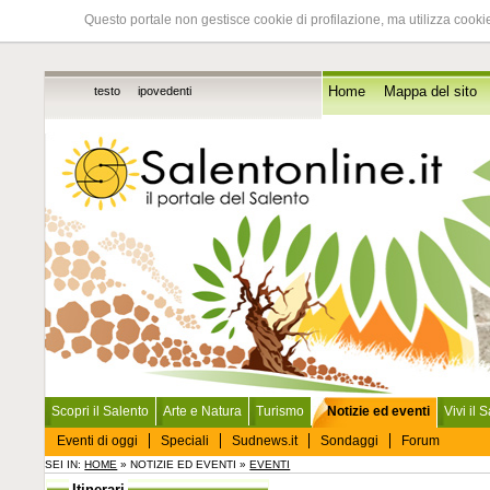
Questo portale non gestisce cookie di profilazione, ma utilizza cookie
testo
ipovedenti
Home
Mappa del sito
Scopri il Salento
Arte e Natura
Turismo
Notizie ed eventi
Vivi il 
Eventi di oggi
Speciali
Sudnews.it
Sondaggi
Forum
SEI IN:
HOME
» NOTIZIE ED EVENTI »
EVENTI
Itinerari