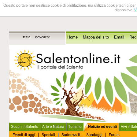
Questo portale non gestisce cookie di profilazione, ma utilizza cookie tecnici per 
dispositivo.
V
testo
ipovedenti
Home
Mappa del sito
Email
Red
Scopri il Salento
Arte e Natura
Turismo
Notizie ed eventi
Vivi il Sa
Eventi di oggi
Speciali
Sudnews.it
Sondaggi
Forum