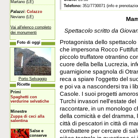
Martano (LE)
Telefono:
351/7730071 (info e prenotazion
Palazzi
: Colazzo
Neviano (LE)
Mam
Vai all'elenco completo
Spettacolo scritto da Giov
dei monumenti
Protagonista dello spettacolo
Foto di oggi
che impersona Rocco Futtifutt
piccolo truffatore otrantino co
cuore della bella Lucrezia, i
guarnigione spagnola di Otrant
reca a spiare l'oggetto del su
Porto Selvaggio
Ricette
e poi va a nascondersi tra i lib
Primi
Casole. I suoi progetti amorosi
Spaghetti con
Turchi invasori nell'estate de
verdurine selvatiche
raccontare, in un monologo c
Minestre
della comicità e del dramma, 
Zuppa di ceci alla
salentina
città di pescatori in città di m
combattere per cercare di salv
Salse e
conserve