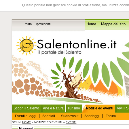
Questo portale non gestisce cookie di profilazione, ma utilizza cookie
testo
ipovedenti
Home
Mappa del sito
Scopri il Salento
Arte e Natura
Turismo
Notizie ed eventi
Vivi il 
Eventi di oggi
Speciali
Sudnews.it
Sondaggi
Forum
SEI IN:
HOME
» NOTIZIE ED EVENTI »
EVENTI
Itinerari