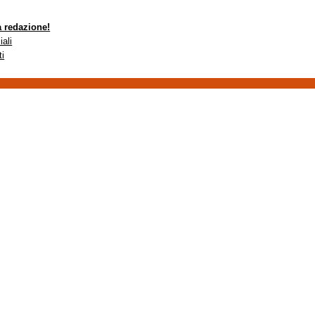
a redazione!
iali
ti