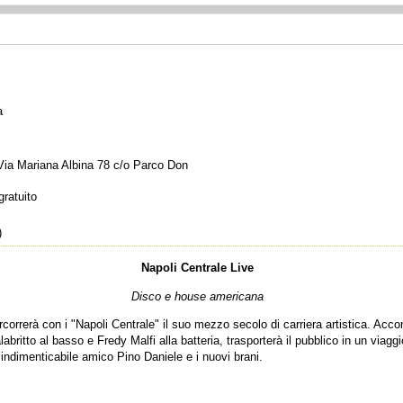
a
 Via Mariana Albina 78 c/o Parco Don
ratuito
)
Napoli Centrale Live
Disco e house americana
rcorrerà con i "Napoli Centrale" il suo mezzo secolo di carriera artistica. A
britto al basso e Fredy Malfi alla batteria, trasporterà il pubblico in un viaggi
l’indimenticabile amico Pino Daniele e i nuovi brani.