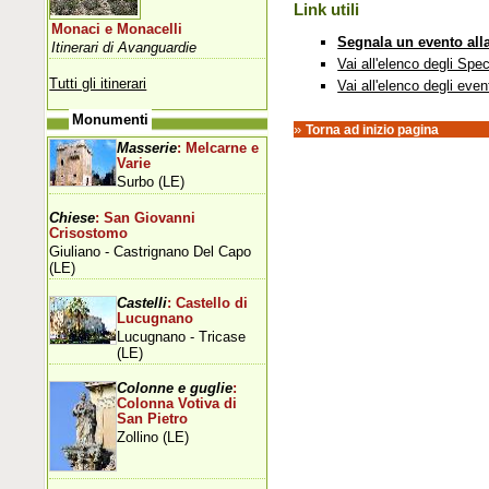
Link utili
Monaci e Monacelli
Segnala un evento all
Itinerari di Avanguardie
Vai all'elenco degli Spec
Tutti gli itinerari
Vai all'elenco degli even
Monumenti
»
Torna ad inizio pagina
Masserie
: Melcarne e
Varie
Surbo (LE)
Chiese
: San Giovanni
Crisostomo
Giuliano - Castrignano Del Capo
(LE)
Castelli
: Castello di
Lucugnano
Lucugnano - Tricase
(LE)
Colonne e guglie
:
Colonna Votiva di
San Pietro
Zollino (LE)