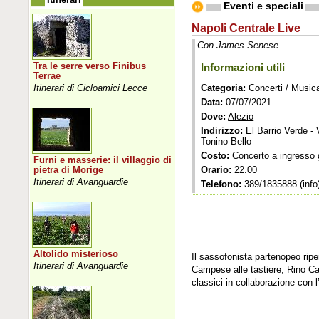
Eventi e speciali
Napoli Centrale Live
Con James Senese
Tra le serre verso Finibus
Informazioni utili
Terrae
Itinerari di Cicloamici Lecce
Categoria:
Concerti / Music
Data:
07/07/2021
Dove:
Alezio
Indirizzo:
El Barrio Verde -
Tonino Bello
Costo:
Concerto a ingresso g
Furni e masserie: il villaggio di
Orario:
22.00
pietra di Morige
Itinerari di Avanguardie
Telefono:
389/1835888 (info
Altolido misterioso
Il sassofonista partenopeo ripe
Itinerari di Avanguardie
Campese alle tastiere, Rino Cala
classici in collaborazione con 