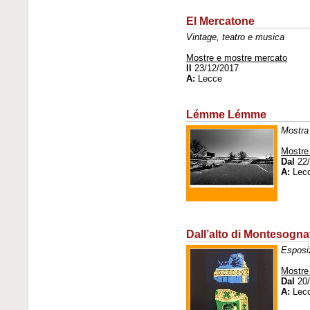
El Mercatone
Vintage, teatro e musica
Mostre e mostre mercato
Il
23/12/2017
A:
Lecce
Lémme Lémme
Mostra 
Mostre
Dal
22/
A:
Lec
Dall’alto di Montesogna
Esposi
Mostre
Dal
20/
A:
Lec