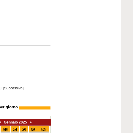
0
[
Successivo
]
per giorno
<
Gennaio 2025
>
Me
Gi
Ve
Sa
Do