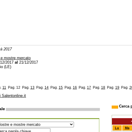
tà 2017
 e mostre mercato
12/2017
al
21/12/2017
io (LE)
g.
11
Pag. 12
Pag.
13
Pag.
14
Pag.
15
Pag.
16
Pag.
17
Pag.
18
Pag.
19
Pag.
2
i Salentonline.it
Cerca 
ale
Lu
Ma