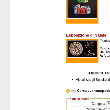
Esposizione di Natale
Festivi
Mostre
Dal
18/
A:
Alez
[
Precedenti
]
Pa
Visualizza gli Speciali d
Cerca evento/speci
Form di ricerca
Categoria:
Parola chiave: