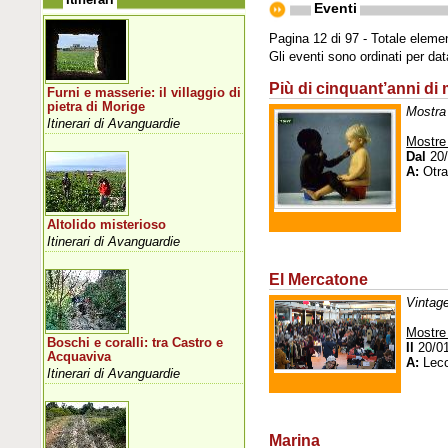
Eventi
Pagina 12 di 97 - Totale elemen
Gli eventi sono ordinati per da
Più di cinquant’anni di m
Furni e masserie: il villaggio di
pietra di Morige
Mostra 
Itinerari di Avanguardie
Mostre
Dal
20/
A:
Otra
Altolido misterioso
Itinerari di Avanguardie
El Mercatone
Vintage
Mostre
Boschi e coralli: tra Castro e
Il
20/0
Acquaviva
A:
Lec
Itinerari di Avanguardie
Marina