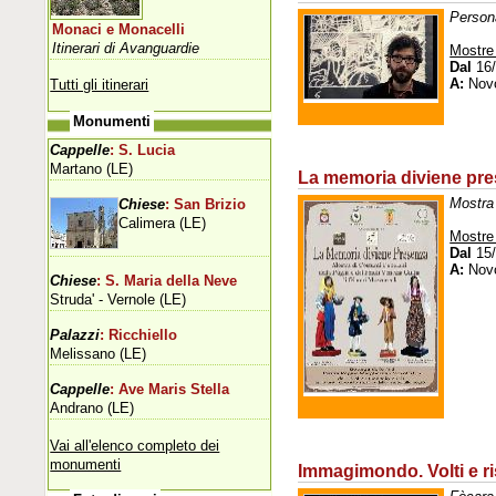
Person
Monaci e Monacelli
Itinerari di Avanguardie
Mostre
Dal
16/
A:
Novo
Tutti gli itinerari
Monumenti
Cappelle
: S. Lucia
Martano (LE)
La memoria diviene pr
Mostra 
Chiese
: San Brizio
Calimera (LE)
Mostre
Dal
15/
A:
Novo
Chiese
: S. Maria della Neve
Struda' - Vernole (LE)
Palazzi
: Ricchiello
Melissano (LE)
Cappelle
: Ave Maris Stella
Andrano (LE)
Vai all'elenco completo dei
monumenti
Immagimondo. Volti e ri