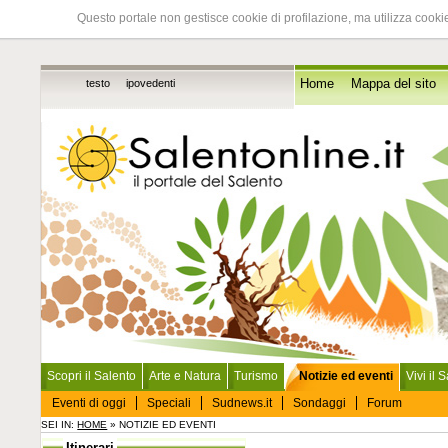
Questo portale non gestisce cookie di profilazione, ma utilizza cookie
testo
ipovedenti
Home
Mappa del sito
Scopri il Salento
Arte e Natura
Turismo
Notizie ed eventi
Vivi il 
Eventi di oggi
Speciali
Sudnews.it
Sondaggi
Forum
SEI IN:
HOME
» NOTIZIE ED EVENTI
Itinerari