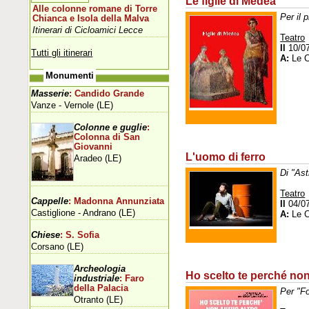
Le figlie di Medea
Alle colonne romane di Torre
Per il 
Chianca e Isola della Malva
Itinerari di Cicloamici Lecce
Teatro
Il
10/0
Tutti gli itinerari
A:
Le C
Monumenti
Masserie
: Candido Grande
Vanze - Vernole (LE)
Colonne e guglie
:
Colonna di San
Giovanni
L'uomo di ferro
Aradeo (LE)
Di "Ast
Teatro
Cappelle
: Madonna Annunziata
Il
04/0
Castiglione - Andrano (LE)
A:
Le C
Chiese
: S. Sofia
Corsano (LE)
Archeologia
Ho scelto te perché non
industriale
: Faro
della Palacia
Per "F
Otranto (LE)