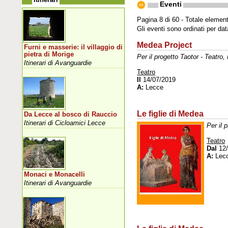
Eventi
Pagina 8 di 60 - Totale element
Gli eventi sono ordinati per da
Medea Project
Furni e masserie: il villaggio di
pietra di Morige
Per il progetto Taotor - Teatro,
Itinerari di Avanguardie
Teatro
Il
14/07/2019
A:
Lecce
Le figlie di Medea
Da Lecce al bosco di Rauccio
Itinerari di Cicloamici Lecce
Per il 
Teatro
Dal
12/
A:
Lec
Monaci e Monacelli
Itinerari di Avanguardie