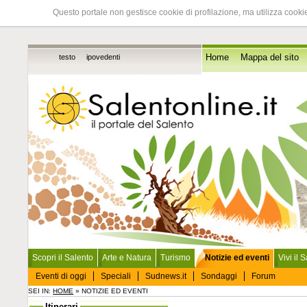
Questo portale non gestisce cookie di profilazione, ma utilizza cookie
testo
ipovedenti
Home
Mappa del sito
Scopri il Salento
Arte e Natura
Turismo
Notizie ed eventi
Vivi il 
Eventi di oggi
Speciali
Sudnews.it
Sondaggi
Forum
SEI IN:
HOME
» NOTIZIE ED EVENTI
Itinerari