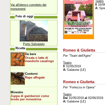
Teatro
Il
16/0
Vai all'elenco completo dei
A:
Spon
monumenti
Foto di oggi
Porto Selvaggio
Ricette
Romeo & Giulietta
Da bere
Per "Teatri dell'Agire"
Orzata o latte di
mandorle casalingo
Teatro
Il
31/05/2019
A:
Galatone (LE)
Contorni
Rape affogate
Romeo e Giulietta
Per "Fortezza in Opera"
Minestre
Teatro
Zuppa di gamberoni come
Dal
31/05/2019
al
02/06/2019
brodo per minestrina
A:
Galatone (LE)