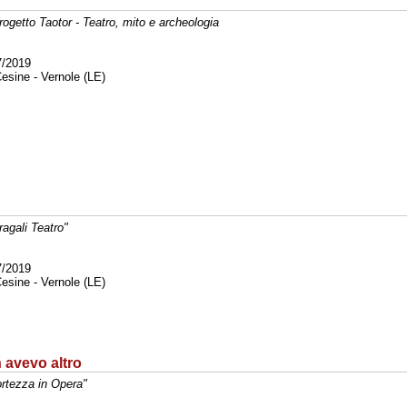
progetto Taotor - Teatro, mito e archeologia
7/2019
esine - Vernole (LE)
ragali Teatro"
7/2019
esine - Vernole (LE)
 avevo altro
ortezza in Opera"