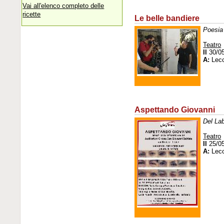
Vai all'elenco completo delle
ricette
Le belle bandiere
Poesia 
Teatro
Il
30/0
A:
Lec
Aspettando Giovanni
Del Lab
Teatro
Il
25/0
A:
Lec