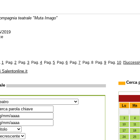
compagnia teatrale "Muta Imago"
5/2019
ce
.
1
Pag.
2
Pag.
3
Pag.
4
Pag.
5
Pag.
6
Pag.
7
Pag. 8
Pag.
9
Pag.
10
[
Successi
i Salentonline.it
Cerca 
ale
Lu
Ma
3
4
10
11
17
18
24
25