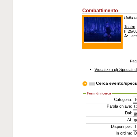
Combattimento
Della 
Teatro
Il
25/0
A:
Lec
Pag
Visualizza gli Speciali d
Cerca evento/speci
Form di ricerca
Categoria:
Parola chiave:
Dal:
Al:
Disponi per:
In ordine: