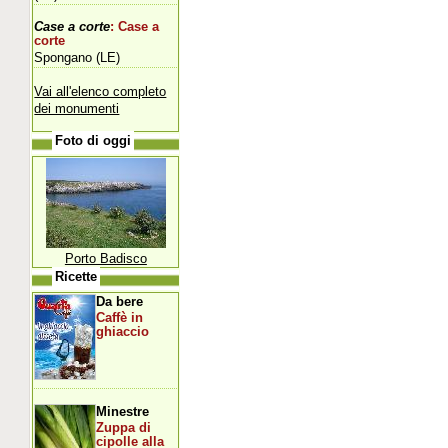
Case a corte
: Case a
corte
Spongano (LE)
Vai all'elenco completo
dei monumenti
Foto di oggi
Porto Badisco
Ricette
Da bere
Caffè in
ghiaccio
Minestre
Zuppa di
cipolle alla