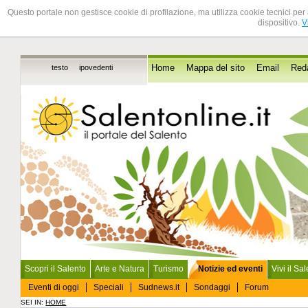
Questo portale non gestisce cookie di profilazione, ma utilizza cookie tecnici per 
dispositivo.
V
testo
ipovedenti
Home
Mappa del sito
Email
Red
Scopri il Salento
Arte e Natura
Turismo
Notizie ed eventi
Vivi il Sa
Eventi di oggi
Speciali
Sudnews.it
Sondaggi
Forum
SEI IN:
HOME