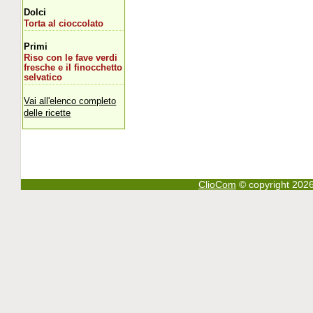
Dolci
Torta al cioccolato
Primi
Riso con le fave verdi
fresche e il finocchetto
selvatico
Vai all'elenco completo
delle ricette
ClioCom
© copyright 2026 - 