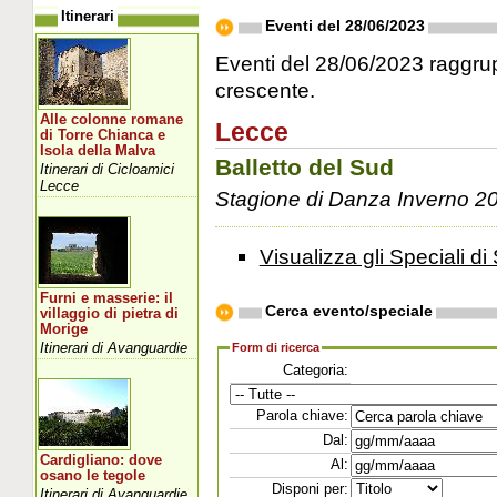
Itinerari
Eventi del 28/06/2023
Eventi del 28/06/2023 raggrupp
crescente.
Alle colonne romane
Lecce
di Torre Chianca e
Isola della Malva
Balletto del Sud
Itinerari di Cicloamici
Lecce
Stagione di Danza Inverno 2
Visualizza gli Speciali di 
Furni e masserie: il
Cerca evento/speciale
villaggio di pietra di
Morige
Itinerari di Avanguardie
Form di ricerca
Categoria:
Parola chiave:
Dal:
Cardigliano: dove
Al:
osano le tegole
Disponi per:
Itinerari di Avanguardie