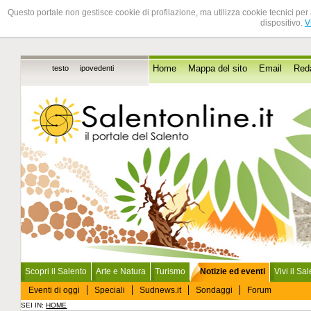
Questo portale non gestisce cookie di profilazione, ma utilizza cookie tecnici per 
dispositivo.
V
testo
ipovedenti
Home
Mappa del sito
Email
Red
Scopri il Salento
Arte e Natura
Turismo
Notizie ed eventi
Vivi il Sa
Eventi di oggi
Speciali
Sudnews.it
Sondaggi
Forum
SEI IN:
HOME