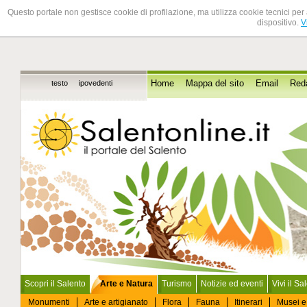
Questo portale non gestisce cookie di profilazione, ma utilizza cookie tecnici per 
dispositivo.
V
testo
ipovedenti
Home
Mappa del sito
Email
Red
Scopri il Salento
Arte e Natura
Turismo
Notizie ed eventi
Vivi il Sa
Monumenti
Arte e artigianato
Flora
Fauna
Itinerari
Musei e