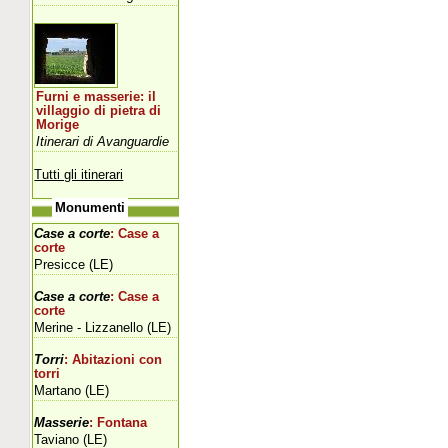
Furni e masserie: il
villaggio di pietra di
Morige
Itinerari di Avanguardie
Tutti gli itinerari
Monumenti
Case a corte
: Case a
corte
Presicce (LE)
Case a corte
: Case a
corte
Merine - Lizzanello (LE)
Torri
: Abitazioni con
torri
Martano (LE)
Masserie
: Fontana
Taviano (LE)