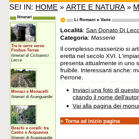
SEI IN:
HOME
»
ARTE E NATURA
»
M
Itinerari
Li Romani e Varie
Località
:
San Donato Di Lecc
Categoria
:
Masserie
Tra le serre verso
Il complesso masserizio si art
Finibus Terrae
eretta nel secolo XVI. L'impian
Itinerari di Cicloamici
Lecce
presenta attualmente in uno s
fruibile. Interessanti anche: 
Perrone.
Inviaci una foto di ques
Monaci e Monacelli
citando il nome dell'autor
Itinerari di Avanguardie
Vai alla pagina dei monu
»
Torna ad inizio pagina
Boschi e coralli: tra
Castro e Acquaviva
Itinerari di Avanguardie