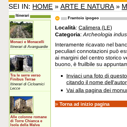
SEI IN:
HOME
»
ARTE E NATURA
»
M
Itinerari
Frantoio ipogeo
Località
:
Calimera (LE)
Categoria
:
Archeologia indust
Monaci e Monacelli
Interamente ricavato nel banco
Itinerari di Avanguardie
peculiari connotazioni può ess
ai margini del centro storico 
buono, è fruilbile su appunta
Inviaci una foto di ques
Tra le serre verso
Finibus Terrae
citando il nome dell'autor
Itinerari di Cicloamici
Lecce
Vai alla pagina dei monu
»
Torna ad inizio pagina
Alle colonne romane
di Torre Chianca e
Isola della Malva