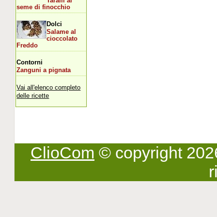
Taralli al
seme di finocchio
Dolci
Salame al
cioccolato
Freddo
Contorni
Zanguni a pignata
Vai all'elenco completo
delle ricette
ClioCom
© copyright 2026 -
r