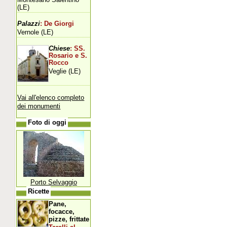
(LE)
Palazzi
: De Giorgi
Vernole (LE)
Chiese
: SS.
Rosario e S.
Rocco
Veglie (LE)
Vai all'elenco completo
dei monumenti
Foto di oggi
Porto Selvaggio
Ricette
Pane,
focacce,
pizze, frittate