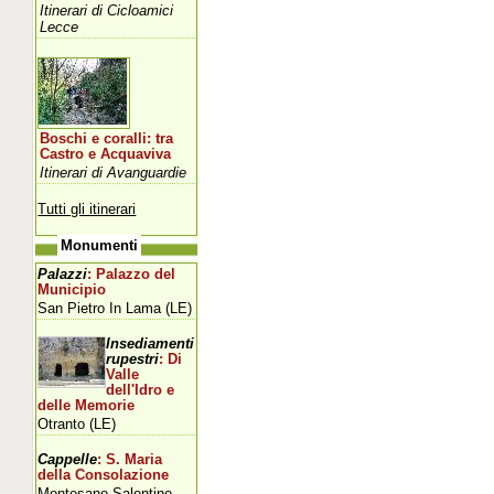
Itinerari di Cicloamici
Lecce
Boschi e coralli: tra
Castro e Acquaviva
Itinerari di Avanguardie
Tutti gli itinerari
Monumenti
Palazzi
: Palazzo del
Municipio
San Pietro In Lama (LE)
Insediamenti
rupestri
: Di
Valle
dell'Idro e
delle Memorie
Otranto (LE)
Cappelle
: S. Maria
della Consolazione
Montesano Salentino