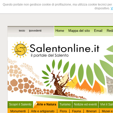
Questo portale non gestisce cookie di profilazione, ma utilizza cookie tecnici per 
dispositivo.
V
testo
ipovedenti
Home
Mappa del sito
Email
Red
Scopri il Salento
Arte e Natura
Turismo
Notizie ed eventi
Vivi il Sa
Monumenti
Arte e artigianato
Flora
Fauna
Itinerari
Musei e