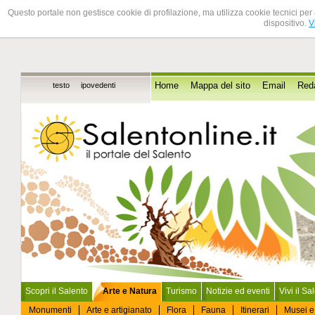
Questo portale non gestisce cookie di profilazione, ma utilizza cookie tecnici per 
dispositivo.
V
testo
ipovedenti
Home
Mappa del sito
Email
Red
Scopri il Salento
Arte e Natura
Turismo
Notizie ed eventi
Vivi il Sa
Monumenti
Arte e artigianato
Flora
Fauna
Itinerari
Musei e