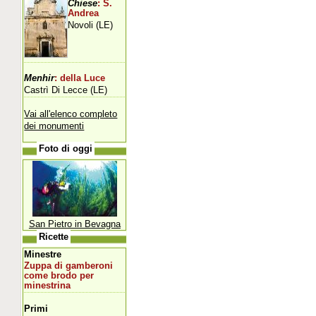
Chiese
: S.
Andrea
Novoli (LE)
Menhir
: della Luce
Castrì Di Lecce (LE)
Vai all'elenco completo
dei monumenti
Foto di oggi
San Pietro in Bevagna
Ricette
Minestre
Zuppa di gamberoni
come brodo per
minestrina
Primi