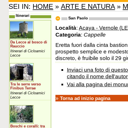
SEI IN:
HOME
»
ARTE E NATURA
»
M
Itinerari
San Paolo
Località
:
Acaya - Vernole (LE
Categoria
:
Cappelle
Da Lecce al bosco di
Eretta fuori dalla cinta bastio
Rauccio
prospetto semplice e modesto
Itinerari di Cicloamici
Lecce
discreto, è fruibile solo il 29 g
Inviaci una foto di ques
citando il nome dell'autor
Vai alla pagina dei monu
Tra le serre verso
Finibus Terrae
Itinerari di Cicloamici
»
Lecce
Torna ad inizio pagina
Boschi e coralli: tra