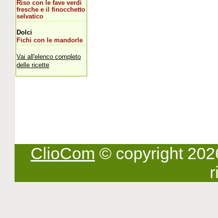
Riso con le fave verdi
fresche e il finocchetto
selvatico
Dolci
Fichi con le mandorle
Vai all'elenco completo
delle ricette
ClioCom
© copyright 2026 -
r