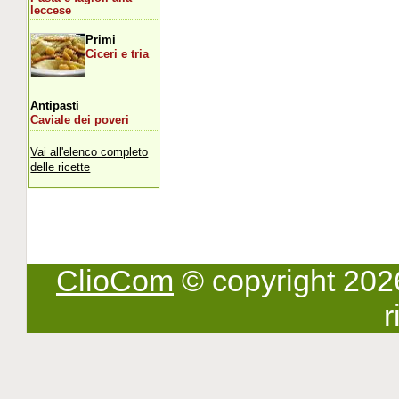
leccese
Primi
Ciceri e tria
Antipasti
Caviale dei poveri
Vai all'elenco completo
delle ricette
ClioCom
© copyright 2026 -
r