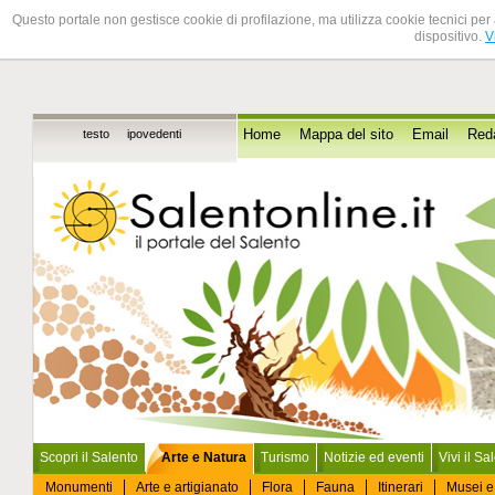
Questo portale non gestisce cookie di profilazione, ma utilizza cookie tecnici per 
dispositivo.
V
testo
ipovedenti
Home
Mappa del sito
Email
Red
Scopri il Salento
Arte e Natura
Turismo
Notizie ed eventi
Vivi il Sa
Monumenti
Arte e artigianato
Flora
Fauna
Itinerari
Musei e