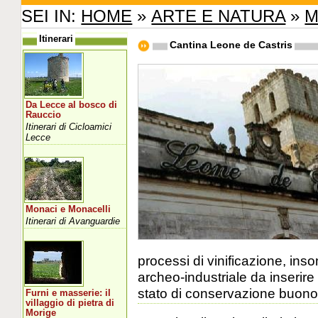
SEI IN:
HOME
»
ARTE E NATURA
»
M
Itinerari
Cantina Leone de Castris
Da Lecce al bosco di
Rauccio
Itinerari di Cicloamici
Lecce
Monaci e Monacelli
Itinerari di Avanguardie
processi di vinificazione, in
archeo-industriale da inserire 
stato di conservazione buono,
Furni e masserie: il
villaggio di pietra di
Morige