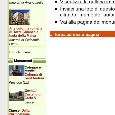
Visualizza la galleria i
Itinerari di Avanguardie
Inviaci una foto di ques
citando il nome dell'autor
Vai alla pagina dei monu
Alle colonne romane
di Torre Chianca e
»
Torna ad inizio pagina
Isola della Malva
Itinerari di Cicloamici
Lecce
Tutti gli itinerari
Monumenti
Colonne e
guglie
:
Colonna di
Sant'Andrea
Presicce (LE)
Castelli
:
Castello di
Carlo V
Lecce
Chiese
: Della
Purificazione,