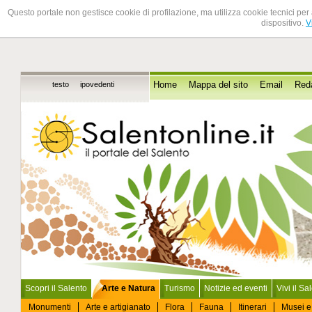
Questo portale non gestisce cookie di profilazione, ma utilizza cookie tecnici per 
dispositivo.
V
testo
ipovedenti
Home
Mappa del sito
Email
Red
Scopri il Salento
Arte e Natura
Turismo
Notizie ed eventi
Vivi il Sa
Monumenti
Arte e artigianato
Flora
Fauna
Itinerari
Musei e