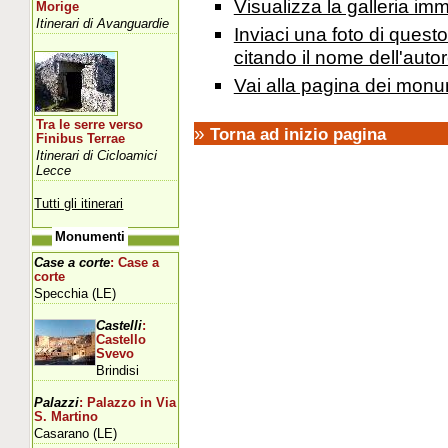
Visualizza la galleria i
Morige
Itinerari di Avanguardie
Inviaci una foto di ques
citando il nome dell'autor
Vai alla pagina dei monu
Tra le serre verso
»
Torna ad inizio pagina
Finibus Terrae
Itinerari di Cicloamici
Lecce
Tutti gli itinerari
Monumenti
Case a corte
: Case a
corte
Specchia (LE)
Castelli
:
Castello
Svevo
Brindisi
Palazzi
: Palazzo in Via
S. Martino
Casarano (LE)