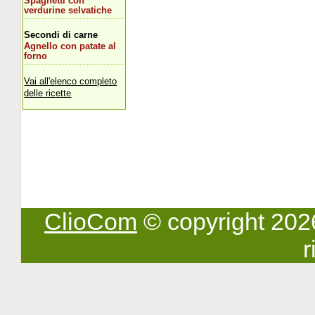
Spaghetti con
verdurine selvatiche
Secondi di carne
Agnello con patate al
forno
Vai all'elenco completo
delle ricette
ClioCom
© copyright 2026 -
r